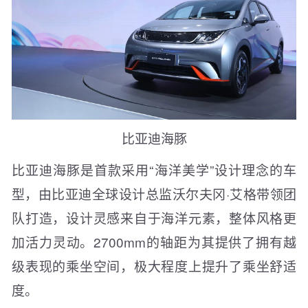
比亚迪海豚
比亚迪海豚是首款采用“海洋美学”设计理念的车
型，由比亚迪全球设计总监沃尔夫冈·艾格带领团
队打造，设计灵感来自于海洋元素，整体风格更
加活力灵动。2700mm的轴距为其提供了拥有越
级表现的乘坐空间，极大程度上提升了乘坐舒适
度。