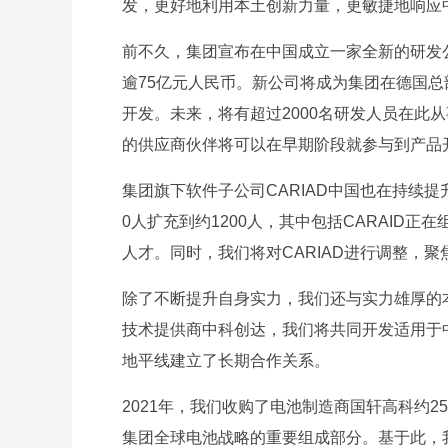
发，更好地利用本土创新力量，更敏捷地响应
前不久，集团宣布在中国成立一家全新的研发
逾75亿元人民币。新公司将成为集团在德国
开发。未来，将有超过2000名研发人员在此
的供应商伙伴将可以在早期阶段就参与到产品
集团旗下软件子公司CARIAD中国也在持续提
0人扩充到约1200人，其中包括CARAID
人才。同时，我们将对CARIAD进行调整，
除了不断提升自身实力，我们还与实力雄厚的
技术提供商中科创达，我们将共同开发适用于
地平线建立了长期合作关系。
2021年，我们收购了电池制造商国轩高科约
集团全球电池战略的重要组成部分。基于此，