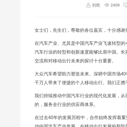
刘然
2409
女士们，先生们，尊敬的各位嘉宾，十分感谢
在汽车产业、尤其是中国汽车产业飞速转型的
汽车行业的转型和创新速度能够比肩中国。长
交流和对移动出行未来的探讨十分重要。
大众汽车希望助力塑造未来。深耕中国市场4
千万人带来了便捷的个人移动出行。我们正携
我们持续推动中国汽车行业的现代化发展，从
的，服务全行业的供应商体系。
在过去40年的发展历程中，合作始终发挥着
动中国汽车产业发展。在移动出行发展的新阶