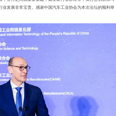
行业发展非常宝贵。感谢中国汽车工业协会为本次论坛的顺利举