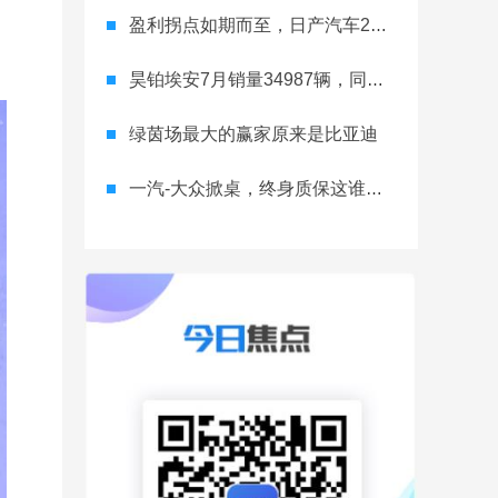
盈利拐点如期而至，日产汽车26财年一季度财报释放稳健增长信号
昊铂埃安7月销量34987辆，同比增长31.74%，全新Ray系列蓄势待发
绿茵场最大的赢家原来是比亚迪
一汽-大众掀桌，终身质保这谁顶得住？