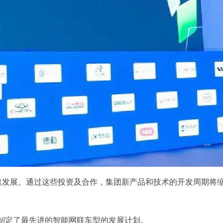
加速发展。通过这些投资及合作，集团新产品和技术的开发周期将
制定了最先进的智能网联车型的发展计划。