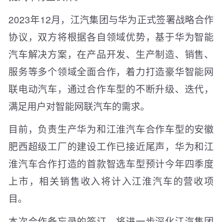
2023年12月，江汽集团与华为正式签署战略合作
协议，双方将根据各自领域优势，基于华为智能
汽车解决方案，在产品开发、生产制造、销售、
服务等多个领域全面合作，着力打造豪华智能网
联电动汽车，通过合作车型的不断升级、迭代，
满足用户对智能网联汽车的需求。
目前，负责生产华为和江淮汽车合作车型的安徽
肥西超级工厂的建设工作已接近尾声，华为和江
淮汽车合作打造的首款智选车型预计今年四季度
上市，相关销售收入将计入江淮汽车的营收项
目。
本次合作备忘录的签订，将进一步深化江汽集团