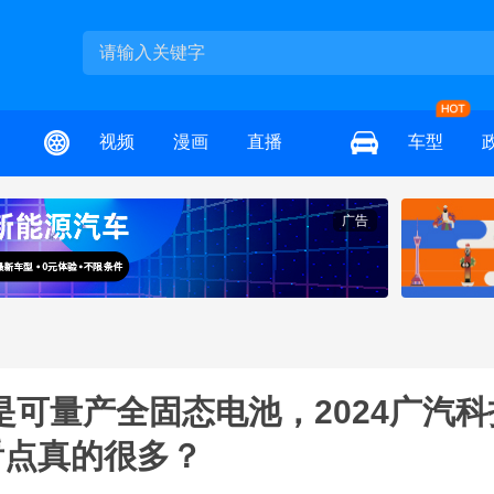
视频
漫画
直播
车型
广告
可量产全固态电池，2024广汽科
看点真的很多？