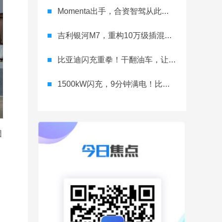
Momenta出手，合资智驾从此领跑？
吉利银河M7，重构10万级插混价值
比亚迪闪充重拳！干翻油车，让行业再无退路
1500kW闪充，9分钟满电！比亚迪真敢卷
团