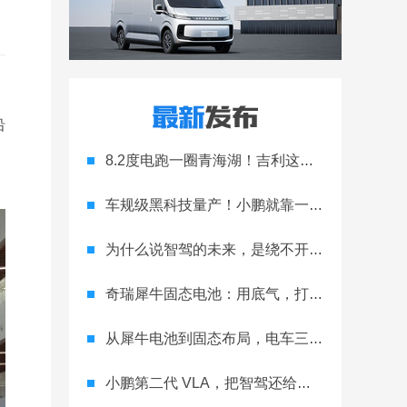
沿
8.2度电跑一圈青海湖！吉利这波电驱技术有点狠
车规级黑科技量产！小鹏就靠一块玻璃，直接拉开旗舰差距？
为什么说智驾的未来，是绕不开的物理 AI？
奇瑞犀牛固态电池：用底气，打破续航焦虑
从犀牛电池到固态布局，电车三大焦虑被奇瑞化解？
小鹏第二代 VLA，把智驾还给普通人