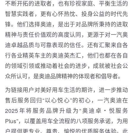
不断开拓的进取者，也有珍视家庭、平衡生活的
智慧实践者，更有心怀热忱、投身公益的时代先
锋。他们选择奥迪，是出于对品牌所秉持的进取
精神与责任价值观的高度认同，更源于对一汽奥
迪卓越品质与可靠表现的信任。还有汇聚来自各
行各业精英车主的奥迪英杰汇，他们也都在各自
的领域引领或推动着社会的进步，成就被社会公
众所认可，是奥迪品牌精神的体现者和倡导者。
为链接用户对美好用车生活的期许，进一步推动
售后服务回归“以心悦心”的初心，一汽奥迪在
2025年将服务品牌升级为“奥迪卓・悦服务
Plus”，以覆盖用车全流程的八项服务承诺，为用
户提供更专业、尊贵、愉悦的优质服务体验。此