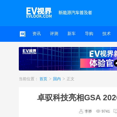
资讯
评测
新车
导购
技术
当前位置：
首页
国内
正文
卓驭科技亮相GSA 2
李骅
9741