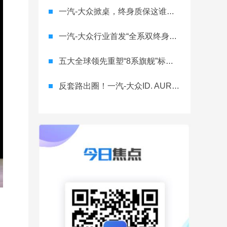
一汽-大众掀桌，终身质保这谁顶得住？
一汽-大众行业首发“全系双终身质保” 重树汽车服务新标杆
五大全球领先重塑“8系旗舰”标杆！神行者8首台量产车下线，8月10日预售
反套路出圈！一汽-大众ID. AURA T6将智舱首秀留给老车主