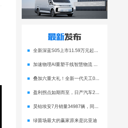
全新深蓝S05上市11.59万元起，全球时尚激光智能SUV全面进阶
加速物理AI重塑干线智慧物流 智加科技战略合作图达通
叠加六重大礼！全新一代天工08 670 Max上市限时价17.99万元
盈利拐点如期而至，日产汽车26财年一季度财报释放稳健增长信号
昊铂埃安7月销量34987辆，同比增长31.74%，全新Ray系列蓄势待发
绿茵场最大的赢家原来是比亚迪