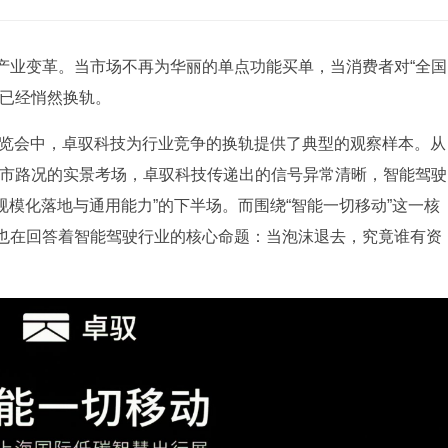
产业变革。当市场不再为华丽的单点功能买单，当消费者对“全国
辑已经悄然换轨。
展览会中，卓驭科技为行业竞争的换轨提供了典型的观察样本。从
城市路况的实景考场，卓驭科技传递出的信号异常清晰，智能驾驶
规模化落地与通用能力”的下半场。而围绕“智能一切移动”这一核
也在回答着智能驾驶行业的核心命题：当泡沫退去，究竟谁有资