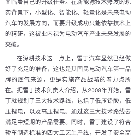
面临着自己的升级任务。在新能源技术爆发的现
实背景下，小型化、智能化、轻量化是未来电动
汽车的发展方向，而要升级成功只能依靠技术上
的精研，这被业内视为电动汽车产业未来发展的
突破。
在深耕技术这一点上，雷丁汽车显然已经做
好了充足的准备，这也是其国民电动汽车第一品
牌的底气来源，更是实施产品战略的着力点所
在。据雷丁技术负责人介绍，从2008年开始，雷
丁就规划了三大技术路线，包括了低压铅酸，低
压锂电，以及高压锂电。通过这三大技术路线去
满足中短期的产品需要。同时，雷丁建设了符合
轿车制造标准的四大工艺生产线，开发了安全高