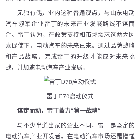
无独有偶，业内这种普遍观点，与山东电动
汽车领军企业雷丁的未来产业发展路线不谋而
合。雷丁认为，在政策支持和市场需求这两大因
素促使下，电动汽车的未来已来。通过品牌战略
和产品战略，完成雷丁的升级才能应对未来挑
战，并加速电动汽车产业发展。
雷丁D70启动仪式
谋定而动，雷丁蓄力“第一战略“
与不少半道出家的企业不同，雷丁是坚定的
电动汽车产业开发者。在电动汽车市场还是懵懂