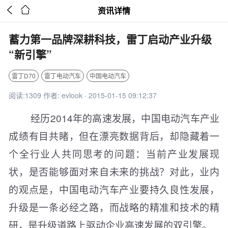


资讯详情
蓄力第一品牌深耕科技，雷丁启动产业升级
“新引擎”
雷丁D70
雷丁电动汽车
中国电动汽车
阅读:1309 作者: evlook · 2015-01-15 09:12:37
经历2014年的高速发展，中国电动汽车产业
成绩有目共睹，但在漂亮数据背后，却隐藏着一
个全行业人共同思考的问题：当前产业发展现
状，是否能够面对来自未来的挑战？对此，业内
的观点是，中国电动汽车产业要持久良性发展，
升级是一条必经之路，而战略的精准和技术的精
研，是升级道路上驱动企业高速发展的双引擎。