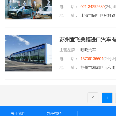
电 话：
021-34292680
(24小
地 址：
上海市闵行区绍虹路99
苏州宜飞美福进口汽车
主营品牌：
哪吒汽车
电 话：
18706136604
(24小
地 址：
苏州市相城区元和街
1
关于我们
精英招聘