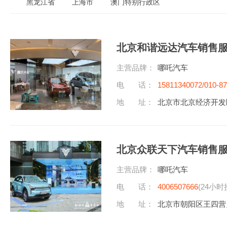
黑龙江省
上海市
澳门特别行政区
北京和谐远达汽车销售
主营品牌：
哪吒汽车
电 话：
15811340072/010-8
地 址：
北京市北京经济开发区中
北京众联天下汽车销售
主营品牌：
哪吒汽车
电 话：
4006507666
(24小时
地 址：
北京市朝阳区王四营