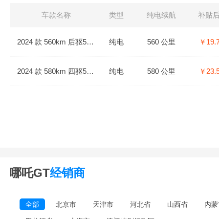
车款名称
类型
纯电续航
补贴
2024 款 560km 后驱560运动版
纯电
560 公里
￥19.
2024 款 580km 四驱580运动版
纯电
580 公里
￥23.
哪吒GT
经销商
全部
北京市
天津市
河北省
山西省
内蒙