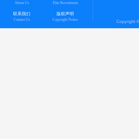
About Us
Elite Recruitment
联系我们
版权声明
Contact Us
Copyright Notice
Copyright