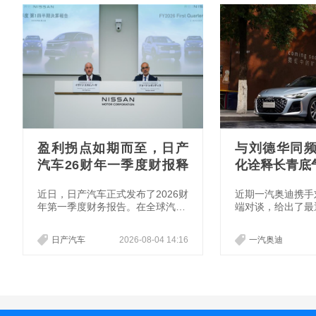
盈利拐点如期而至，日产
与刘德华同
汽车26财年一季度财报释
化诠释长青底
放稳健增长信号
近日，日产汽车正式发布了2026财
近期一汽奥迪携手
年第一季度财务报告。在全球汽车
端对谈，给出了最
行业普遍面临原材料涨价、地缘冲
深耕行业四十余年
突、市场竞争加剧的多重压力下，
逅拥有百年造车积
日产汽车
2026-08-04 14:16
一汽奥迪
日产汽车凭借“Re:Nissan”计划的
一场关于创新与坚
落地推进、严苛的成本管理、精准
不仅诠释了“常新
的市场和产品策略，如约实现利润
层内涵，更让我们
转正，经营基本面迎来拐点。
长久立足的核心逻