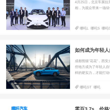
4月25日，北京车展
相，为观众带来一场绿
哪吒L
哪吒S
哪吒
如何成为年轻人
成都熊猫“花花”，西
些地方成为了年轻人自
样的硬实力，才能打动
哪吒GT
哪吒