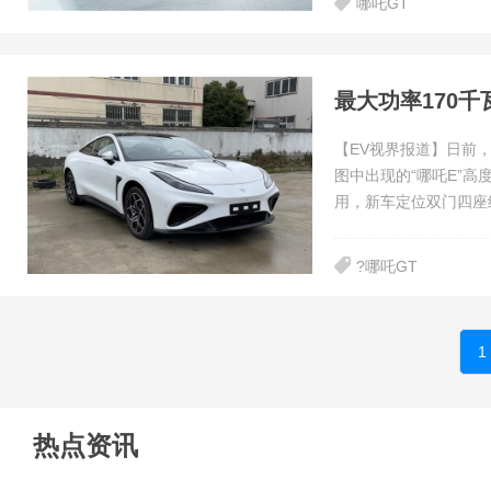
哪吒GT
最大功率170千
【EV视界报道】日前
图中出现的“哪吒E”
用，新车定位双门四座
?哪吒GT
1
热点资讯