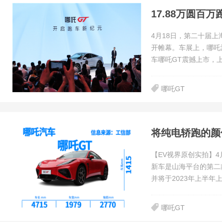
17.88万圆百
4月18日，第二十届
开帷幕。车展上，哪吒
车哪吒GT震撼上市，上
哪吒GT
将纯电轿跑的颜
【EV视界原创实拍】
新车是山海平台的第二
并将于2023年上半年
哪吒GT