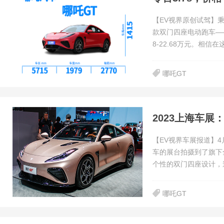
【EV视界原创试驾】
款双门四座电动跑车——
8-22.68万元。相信
哪吒GT
2023上海车展
【EV视界车展报道】4
车的展台拍摄到了旗下
个性的双门四座设计，
哪吒GT