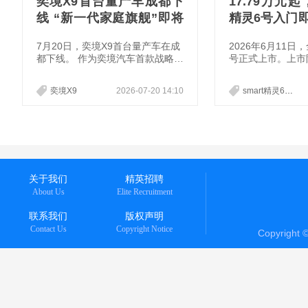
奕境X9首台量产车成都下
17.79万元起
线 “新一代家庭旗舰”即将
精灵6号入门
进入上市交付新阶段
义豪华掀背轿
7月20日，奕境X9首台量产车在成
2026年6月11日，
都下线。 作为奕境汽车首款战略车
号正式上市。上市
型，奕境X9定位“新一代家庭旗
7.79万元-21.7
舰”。此次量产下线，标志着汽车
豪华掀背轿车”，
奕境X9
2026-07-20 14:10
smart精灵6号
央企与科技巨头跨界融合取得阶段
创设计、沉浸式氛
性成果，也标志着奕境X9即将进入
空间，搭配1810
上市交付阶段。
航、纯粹德系驾控
新一代千里浩瀚智
齐了传统掀背车“
用、好开但不够安
托梅赛德斯-奔驰
关于我们
精英招聘
合电动化时代的高效
About Us
Elite Recruitment
t精灵6
联系我们
版权声明
Contact Us
Copyright Notice
Copyright