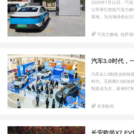
2025年7月11日，
公司举行首批巧克力换
落地，为当地绿色出行
巧克力换电
拉萨首
汽车3.0时代，
汽车从1.0制造业的纯
时代。互联网3.0的加
制造业为主，延伸到“制
长安欧尚
长安欧尚X7 EV售