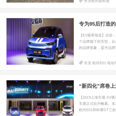
长安欧尚新科赛
专为95后打造
【EV视界报道】目前
个品牌旗下的车型，从
的品牌形象，提升品牌
长安 欧尚E01 电动
【2019上海车展·E
车展正式拉开帷幕。本
欧尚E01和科赛GT三