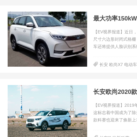
最大功率150k
【EV视界报道】近日，
尺寸六边形封闭式格栅
车还将提供人脸识别系
长安 欧尚X7 电动车
长安欧尚2020
【EV视界报道】201
这标志着中国成为了除
款科赛也迎来了焕新上