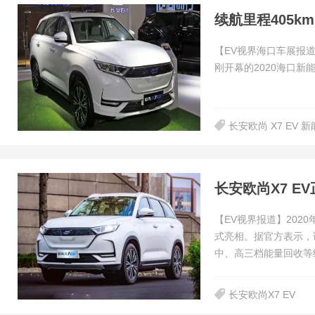
续航里程405k
【EV视界海口车展报道
刚开幕的2020海口新
长安欧尚 X7 EV 
长安欧尚X7 E
【EV视界报道】2020
式亮相。据官方表示，
中、高三档能量回收等
长安欧尚X7 EV