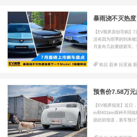
【EV视界原创导购】
没有因为雨季的到来被
月发布几款重磅新车。
欧拉 蔚来 比亚迪 
预售价7.58万
【EV视界报道】近日，
m和401km两种不同续
据此前报道，新车预计