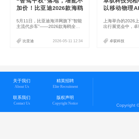
“智驾平权”落地，增配不
卓驭科技亮相GS
加价！比亚迪2026款海鸥
以移动物理A
正式上市，售价6.99-9.79
移动
5月11日，比亚迪海洋网旗下“智能
上海举办的2026
万元
主流代步车”——2026款海鸥全面
出行展览会中，卓
焕新上市。新车提供四款配置选
争的换轨提供了典
择，官方指导价6.99-8.59万元，
从重庆8D魔幻山
比亚迪
2026-05-11 12:34
卓驭科技
增配不增价！其中，305km自由版
上海高密度城市路
和405km飞翔版支持选装激光雷
卓驭科技传递出的
达，选装后价格分别为9.09万元、
智能驾驶的竞赛，
9.79万元。即日起，购车用户可享
技”的上半场，彻
鸥气焕新礼、鸥气智联礼、鸥气无
地与通用能力”的
忧礼等多重限时购车礼遇。
绕“智能一切移动
其展台上层层递进
关于我们
精英招聘
好也在回答着智能
About Us
Elite Recruitment
命题：当泡沫退去
留在
联系我们
版权声明
Contact Us
Copyright Notice
Copyright