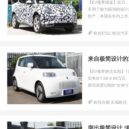
【EV视界报道】近日，
车用了较为圆润的设计
投产，有望在年内上市
欧拉ES11 欧拉汽车
来自极简设计的
【EV视界静态实拍】
后售价7.58-8.8
那些喜爱Q萌的“女神”
欧拉白猫 长城欧拉
突出极简设计 !