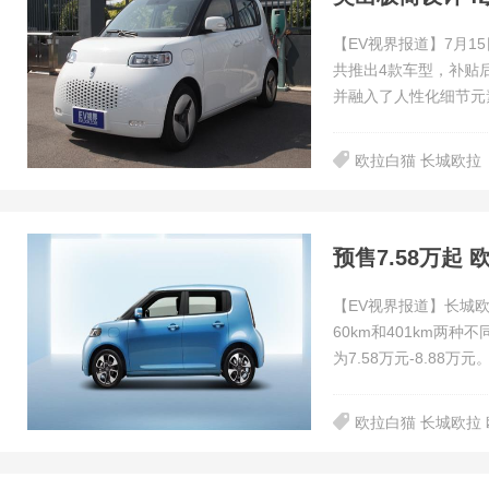
【EV视界报道】7月
共推出4款车型，补贴后
并融入了人性化细节元
欧拉白猫 长城欧拉
预售7.58万起
【EV视界报道】长城
60km和401km两
为7.58万元-8.88万元
欧拉白猫 长城欧拉 