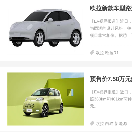
欧拉新款车型路
【EV视界报道】近日
为圆润的设计风格，整
项目非常相像。据悉，
欧拉 欧拉R1
预售价7.58万
【EV视界报道】近日
照360km和401km
元。
欧拉 白猫 新能源