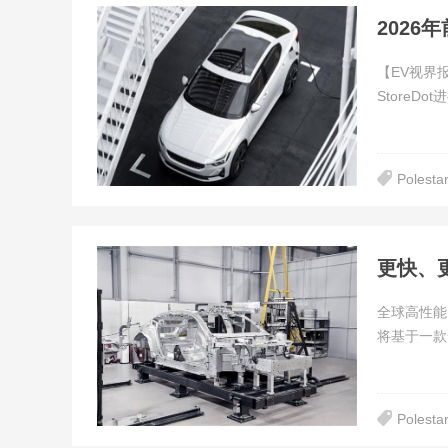
202
【EV视界
StoreD
Polesta
全球高性能
将基于一款
Polesta