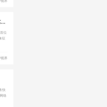
V视界
艺术无价，“星”有所属 极星与黄勖夫先生完成Art for Art艺术品交换
来首位
象征
V视界
务快
售网络