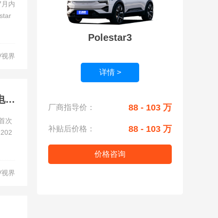
7月内
tar
Polestar3
V视界
详情 >
高性能纯电动4门GT轿跑极星5，将搭载极星全新自研的纯电动力系统
88 - 103 万
厂商指导价：
）首次
88 - 103 万
补贴后价格：
02
价格咨询
V视界