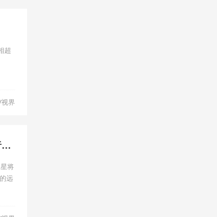
相超
V视界
极星组建“Polestar 0 计划”专项团队，即将发起零碳联合行动呼吁
极星将
”的远