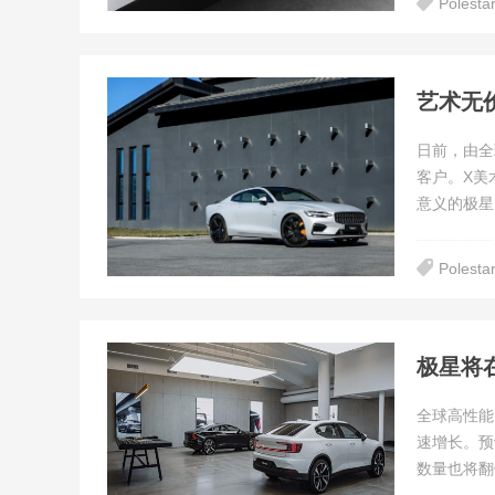
Polest
日前，由全球
客户。X美
意义的极星 
Polest
极星将
全球高性能
速增长。预
数量也将翻