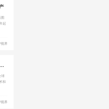
产
版图
年起
V视界
搭载Luminar激光雷达与Mobileye Chauffeur自动驾驶技术
全球
技术和
V视界