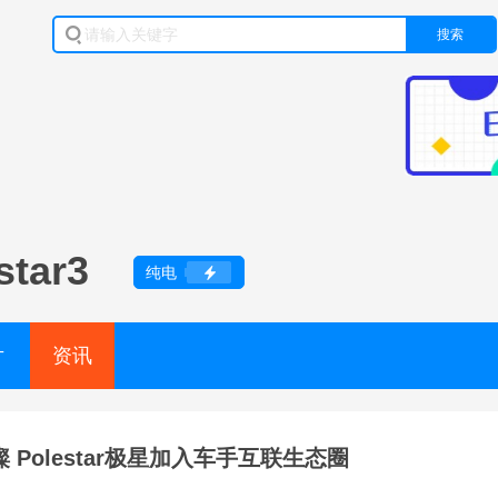
搜索
star3
纯电
片
资讯
 Polestar极星加入车手互联生态圈