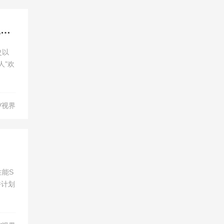
极星“摘星之夜”品牌盛典点亮小蛮腰，广州车展前夕宣布极星4开启交付
史以
人”欢
V视界
性能S
并计划