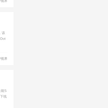
V视界
，该
ot
V视界
性能S
4下线