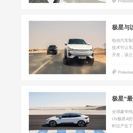
Polesta
极星与以
电动汽车制
技术可让车
开发，该公
Polesta
极星“
全球豪华纯
UV极星4
时仅产生了1