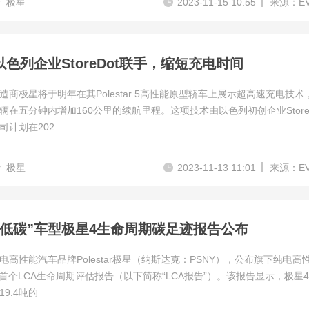
r
极星
2023-11-15 10:55
来源：E
色列企业StoreDot联手，缩短充电时间
造商极星将于明年在其Polestar 5高性能原型轿车上展示超高速充电技术
辆在五分钟内增加160公里的续航里程。这项技术由以色列初创企业StoreD
司计划在202
r
极星
2023-11-13 11:01
来源：E
最低碳”车型极星4生命周期碳足迹报告公布
电高性能汽车品牌Polestar极星（纳斯达克：PSNY），公布旗下纯电高
的首个LCA生命周期评估报告（以下简称“LCA报告”）。该报告显示，极星
9.4吨的