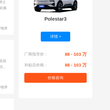
牌之
款极
Polestar3
V视界
详情 >
88 - 103 万
厂商指导价：
迅及陈
88 - 103 万
补贴后价格：
言。
价格咨询
V视界
引领高性能与可持续出行：降低铝材与电池相关排放，实现碳足迹低至24.7吨