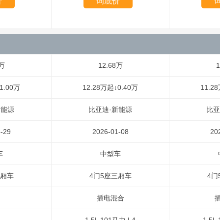
价
询底价
8万
12.68万
1
1.00万
12.28万起↓0.40万
11.2
新能源
比亚迪·新能源
比亚
-29
2026-01-08
20
车
中型车
三厢车
4门5座三厢车
4门
插电混合