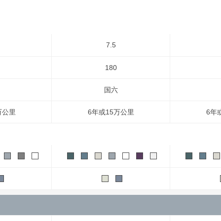
7.5
180
国六
万公里
6年或15万公里
6年