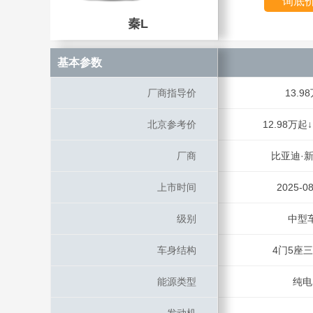
询底
秦L
秦L
基本参数
基本参数
厂商指导价
厂商指导价
13.9
北京参考价
北京参考价
12.98万起↓
厂商
厂商
比亚迪·
上市时间
上市时间
2025-08
级别
级别
中型
车身结构
车身结构
4门5座
能源类型
能源类型
纯电