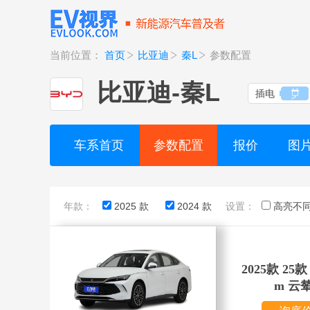
当前位置：
首页
比亚迪
秦L
参数配置
比亚迪
-
秦L
插电
车系首页
参数配置
报价
图
年款：
2025 款
2024 款
设置：
高亮不
2025款 25款 
m 云