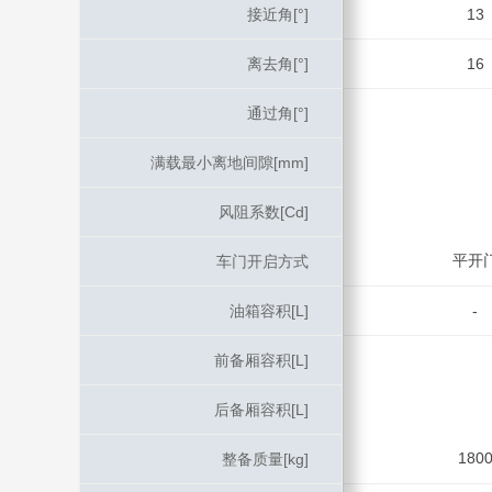
接近角[°]
接近角[°]
13
离去角[°]
离去角[°]
16
通过角[°]
通过角[°]
满载最小离地间隙[mm]
满载最小离地间隙[mm]
风阻系数[Cd]
风阻系数[Cd]
平开
车门开启方式
车门开启方式
油箱容积[L]
油箱容积[L]
-
前备厢容积[L]
前备厢容积[L]
后备厢容积[L]
后备厢容积[L]
180
整备质量[kg]
整备质量[kg]