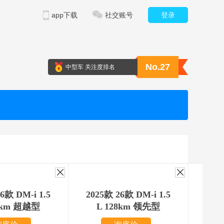
app下载
社交账号
登录
No.27
中型车 关注度排名
6款 DM-i 1.5
2025款 26款 DM-i 1.5
202
0km 超越型
L 128km 领先型
L