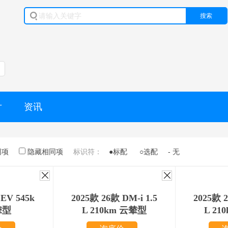
搜索
片
资讯
同项
隐藏相同项
标识符：
●标配
○选配
- 无
EV 545k
2025款 26款 DM-i 1.5
2025款 2
辇型
L 210km 云辇型
L 21