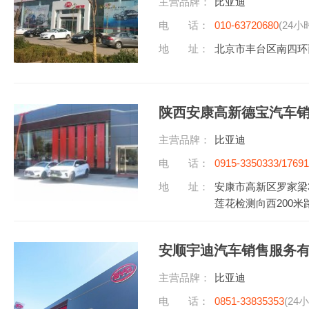
主营品牌：
比亚迪
电 话：
010-63720680
(24小
地 址：
北京市丰台区南四环
陕西安康高新德宝汽车
主营品牌：
比亚迪
电 话：
0915-3350333/1769
听)
地 址：
安康市高新区罗家梁
莲花检测向西200米
安顺宇迪汽车销售服务
主营品牌：
比亚迪
电 话：
0851-33835353
(24