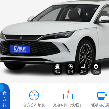
外观
前排
后排
其他
官
方
数
官方公布续航
充电时间（快/慢）
驱动电机