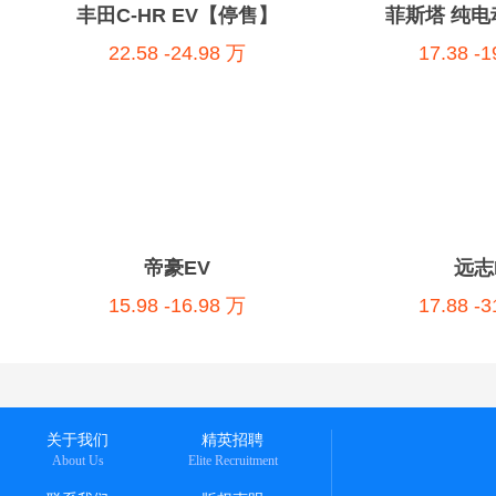
丰田C-HR EV【停售】
菲斯塔 纯
22.58 -24.98 万
17.38 -
帝豪EV
远志
15.98 -16.98 万
17.88 -
关于我们
精英招聘
About Us
Elite Recruitment