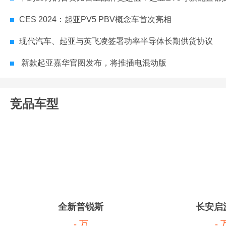
CES 2024：起亚PV5 PBV概念车首次亮相
现代汽车、起亚与英飞凌签署功率半导体长期供货协议
新款起亚嘉华官图发布，将推插电混动版
竞品车型
全新普锐斯
长安启源
- 万
- 