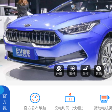
外观
前排
后排
其他
官
方
数
官方公布续航
充电时间（快/慢）
驱动电机