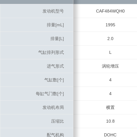
发动机型号
发动机型号
CAF484WQH0
排量[mL]
排量[mL]
1995
排量[L]
排量[L]
2.0
气缸排列形式
气缸排列形式
L
进气形式
进气形式
涡轮增压
气缸数[个]
气缸数[个]
4
每缸气门数[个]
每缸气门数[个]
4
发动机布局
发动机布局
横置
压缩比
压缩比
10.8
配气机构
配气机构
DOHC