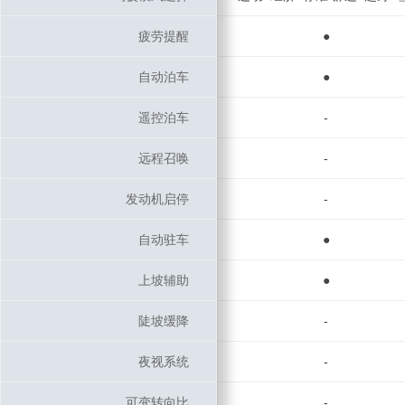
疲劳提醒
疲劳提醒
●
自动泊车
自动泊车
●
遥控泊车
遥控泊车
-
远程召唤
远程召唤
-
发动机启停
发动机启停
-
自动驻车
自动驻车
●
上坡辅助
上坡辅助
●
陡坡缓降
陡坡缓降
-
夜视系统
夜视系统
-
可变转向比
可变转向比
-