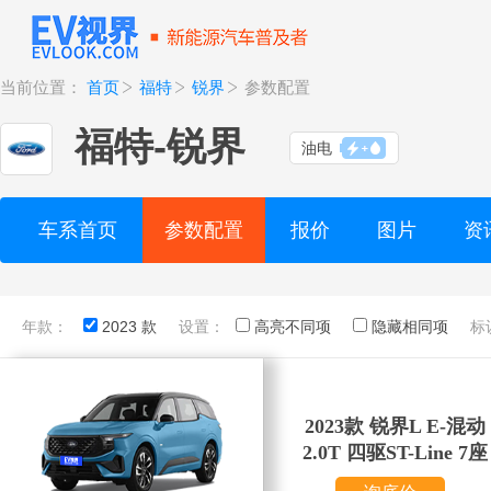
当前位置：
首页
福特
锐界
参数配置
福特
-
锐界
油电
车系首页
参数配置
报价
图片
资
年款：
2023 款
设置：
高亮不同项
隐藏相同项
标
2023款 锐界L E-混动
2.0T 四驱ST-Line 7座