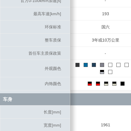
-
官方0-100km/h加速[s]
官方0-100km/h加速[s]
最高车速[km/h]
最高车速[km/h]
193
环保标准
环保标准
国六
整车质保
整车质保
3年或10万公里
首任车主质保政策
首任车主质保政策
-
外观颜色
外观颜色
内饰颜色
内饰颜色
车身
车身
长度[mm]
长度[mm]
1961
宽度[mm]
宽度[mm]