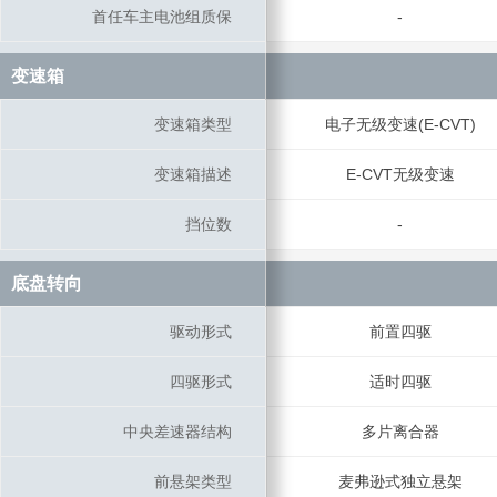
首任车主电池组质保
首任车主电池组质保
-
变速箱
变速箱
变速箱类型
变速箱类型
电子无级变速(E-CVT)
变速箱描述
变速箱描述
E-CVT无级变速
挡位数
挡位数
-
底盘转向
底盘转向
驱动形式
驱动形式
前置四驱
四驱形式
四驱形式
适时四驱
中央差速器结构
中央差速器结构
多片离合器
前悬架类型
前悬架类型
麦弗逊式独立悬架