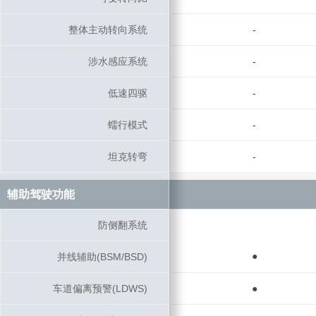
整体主动转向系统
整体主动转向系统
-
涉水感应系统
涉水感应系统
-
低速四驱
低速四驱
-
蠕行模式
蠕行模式
-
坦克转弯
坦克转弯
-
辅助驾驶功能
辅助驾驶功能
防侧翻系统
防侧翻系统
●
并线辅助(BSM/BSD)
并线辅助(BSM/BSD)
车道偏离预警(LDWS)
车道偏离预警(LDWS)
●