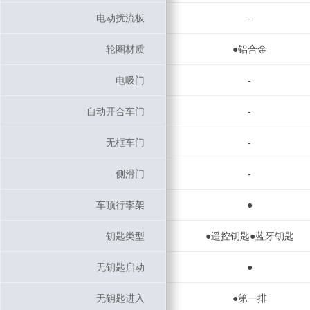
电动扰流板
电动扰流板
-
轮圈材质
轮圈材质
●铝合金
电吸门
电吸门
-
自动开合车门
自动开合车门
-
无框车门
无框车门
-
侧滑门
侧滑门
-
车顶行李架
车顶行李架
●
钥匙类型
钥匙类型
●遥控钥匙●蓝牙钥匙
无钥匙启动
无钥匙启动
●
无钥匙进入
无钥匙进入
●第一排