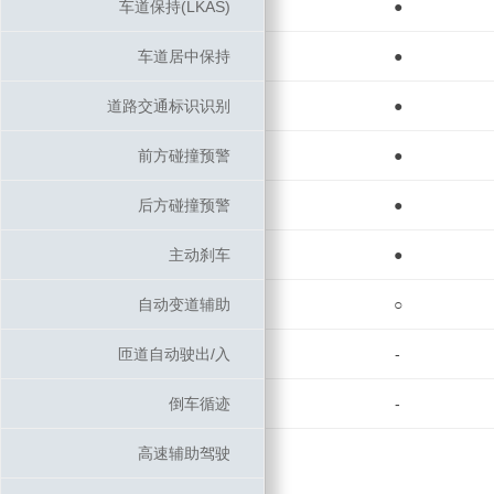
车道保持(LKAS)
车道保持(LKAS)
●
车道居中保持
车道居中保持
●
道路交通标识识别
道路交通标识识别
●
前方碰撞预警
前方碰撞预警
●
后方碰撞预警
后方碰撞预警
●
主动刹车
主动刹车
●
自动变道辅助
自动变道辅助
○
匝道自动驶出/入
匝道自动驶出/入
-
倒车循迹
倒车循迹
-
高速辅助驾驶
高速辅助驾驶