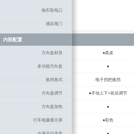
拖车取电口
拖车取电口
感应尾门
感应尾门
内部配置
内部配置
方向盘材质
方向盘材质
●真皮
多功能方向盘
多功能方向盘
●
换挡形式
换挡形式
电子挡把换挡
方向盘调节
方向盘调节
●手动上下+前后调节
方向盘加热
方向盘加热
●
行车电脑显示屏
行车电脑显示屏
●彩色
全液晶仪表盘
全液晶仪表盘
●