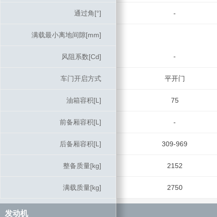
通过角[°]
通过角[°]
-
满载最小离地间隙[mm]
满载最小离地间隙[mm]
-
风阻系数[Cd]
风阻系数[Cd]
车门开启方式
车门开启方式
平开门
油箱容积[L]
油箱容积[L]
75
前备厢容积[L]
前备厢容积[L]
-
后备厢容积[L]
后备厢容积[L]
309-969
整备质量[kg]
整备质量[kg]
2152
满载质量[kg]
满载质量[kg]
2750
发动机
发动机