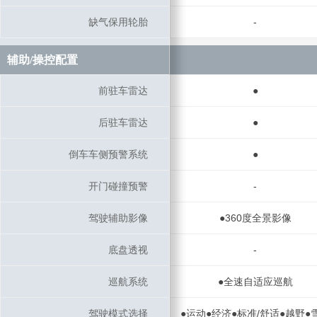
缺气保用轮胎
缺气保用轮胎
-
辅助/操控配置
辅助/操控配置
前驻车雷达
前驻车雷达
●
后驻车雷达
后驻车雷达
●
倒车车侧预警系统
倒车车侧预警系统
●
开门碰撞预警
开门碰撞预警
-
驾驶辅助影像
驾驶辅助影像
●360度全景影像
底盘透视
底盘透视
-
巡航系统
巡航系统
●全速自适应巡航
驾驶模式选择
驾驶模式选择
●运动●经济●标准/舒适●越野●