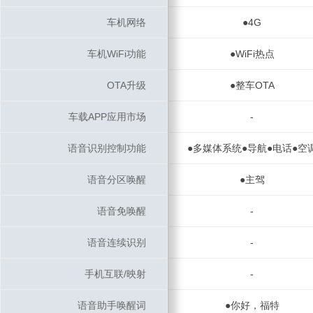
车机网络
车机网络
●4G
车机WiFi功能
车机WiFi功能
●WiFi热点
OTA升级
OTA升级
●整车OTA
车载APP应用市场
车载APP应用市场
-
语音识别控制功能
语音识别控制功能
●多媒体系统●导航●电话●空
语音分区唤醒
语音分区唤醒
●主驾
语音免唤醒
语音免唤醒
-
语音连续识别
语音连续识别
-
手机互联/映射
手机互联/映射
-
语音助手唤醒词
语音助手唤醒词
●你好，福特