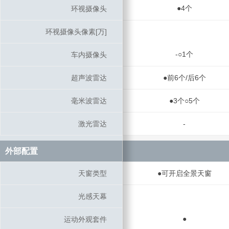
●4个
环视摄像头
环视摄像头
环视摄像头像素[万]
环视摄像头像素[万]
-○1个
车内摄像头
车内摄像头
超声波雷达
超声波雷达
●前6个/后6个
毫米波雷达
毫米波雷达
●3个○5个
激光雷达
激光雷达
-
外部配置
外部配置
天窗类型
天窗类型
●可开启全景天窗
光感天幕
光感天幕
●
运动外观套件
运动外观套件