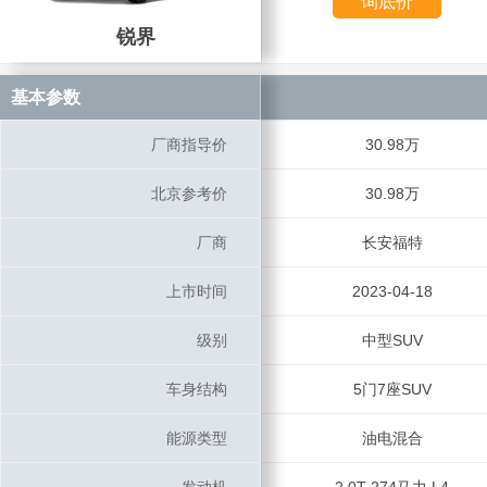
询底价
锐界
锐界
基本参数
基本参数
厂商指导价
厂商指导价
30.98万
北京参考价
北京参考价
30.98万
厂商
厂商
长安福特
上市时间
上市时间
2023-04-18
级别
级别
中型SUV
车身结构
车身结构
5门7座SUV
能源类型
能源类型
油电混合