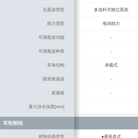
后悬架类型
后悬架类型
多连杆式独立悬架
助力类型
助力类型
电动助力
可调悬架功能
可调悬架功能
-
可调悬架种类
可调悬架种类
-
车体结构
车体结构
承载式
限滑差速器
限滑差速器
-
差速锁
差速锁
-
最大涉水深度[mm]
最大涉水深度[mm]
车轮制动
车轮制动
前制动器类型
前制动器类型
●通风盘式