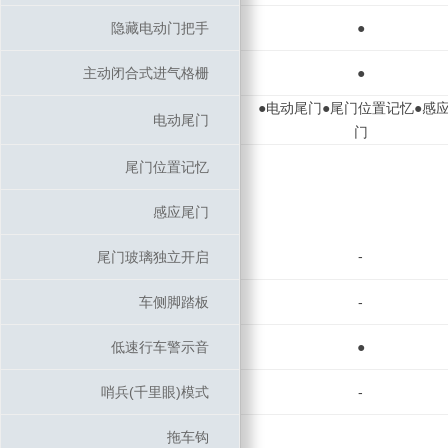
隐藏电动门把手
隐藏电动门把手
●
主动闭合式进气格栅
主动闭合式进气格栅
●
●电动尾门●尾门位置记忆●感
电动尾门
电动尾门
门
尾门位置记忆
尾门位置记忆
感应尾门
感应尾门
-
尾门玻璃独立开启
尾门玻璃独立开启
车侧脚踏板
车侧脚踏板
-
低速行车警示音
低速行车警示音
●
哨兵(千里眼)模式
哨兵(千里眼)模式
-
拖车钩
拖车钩