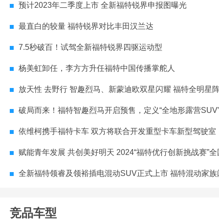
预计2023年二季度上市 全新福特锐界申报图曝光
最直白的较量 福特锐界对比丰田汉兰达
7.5秒破百！试驾全新福特锐界四驱运动型
杨美虹卸任，李方方升任福特中国传播掌舵人
放天性 去野行 智趣烈马、新蒙迪欧双星闪耀 福特全明星阵容登陆2025广
破局而来！福特智趣烈马开启预售，定义“全地形露营SUV
依维柯携手福特卡车 双方将联合开发重型卡车新型驾驶室
赋能青年发展 共创美好明天 2024“福特优行创新挑战赛”全国总决赛圆
全新福特领睿及领裕插电混动SUV正式上市 福特混动家族闪耀
竞品车型