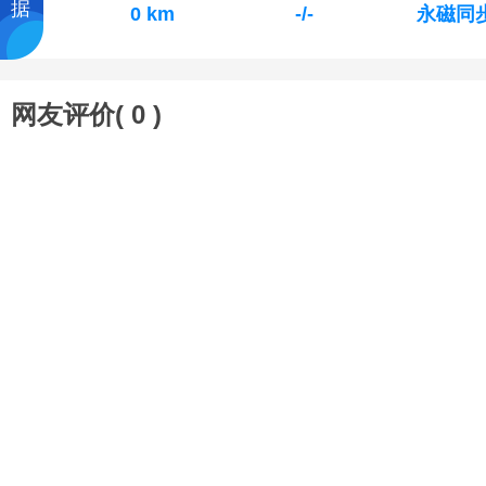
据
0 km
-/-
永磁同
网友评价(
0
)