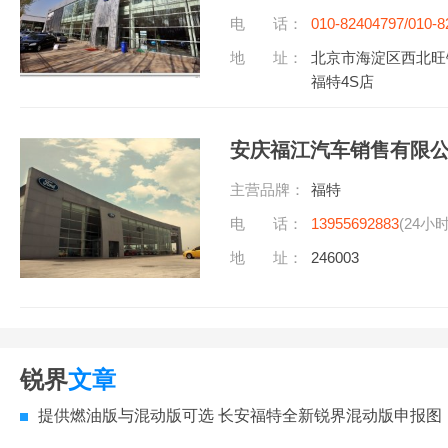
电 话：
010-82404797/010-8
听)
地 址：
北京市海淀区西北旺
福特4S店
安庆福江汽车销售有限
主营品牌：
福特
电 话：
13955692883
(24小
地 址：
246003
锐界
文章
提供燃油版与混动版可选 长安福特全新锐界混动版申报图