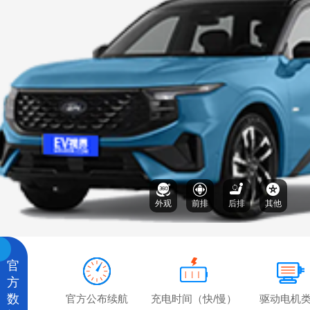
外观
前排
后排
其他
官
方
数
官方公布续航
充电时间（快/慢）
驱动电机