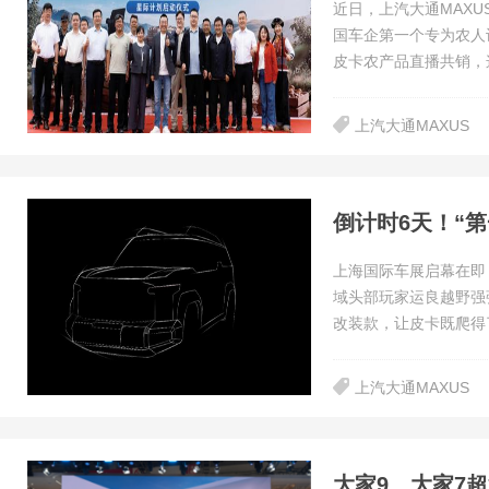
近日，上汽大通MAX
国车企第一个专为农人设
皮卡农产品直播共销，
上汽大通MAXUS
上海国际车展启幕在即
域头部玩家运良越野强
改装款，让皮卡既爬得
上汽大通MAXUS