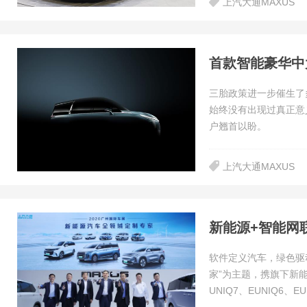
上汽大通MAXUS
三胎政策进一步催生了
始终没有出现过真正意
户翘首以盼。
上汽大通MAXUS
软件定义汽车，绿色驱动
家”为主题，携旗下新能
UNIQ7、EUNIQ6、EU