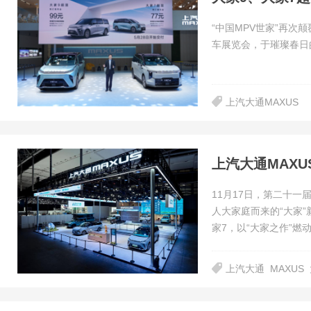
“中国MPV世家”再次
车展览会，于璀璨春日
上汽大通MAXUS
11月17日，第二十一
人大家庭而来的“大家”
家7，以“大家之作”燃
上汽大通
MAXUS