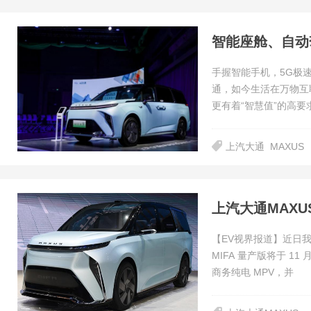
手握智能手机，5G极
通，如今生活在万物互
更有着“智慧值”的高要
上汽大通
MAXUS
上汽大通MAXU
【EV视界报道】近日我
MIFA 量产版将于 1
商务纯电 MPV，并