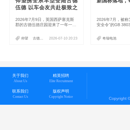
仰望携全系车型登陆古德
新国标落地，
伍德 以车会友共赴极致之
约
2026年7月9日，英国西萨塞克斯
​2026年7月，被
郡的古德伍德庄园迎来了一年一度
安全令”的GB 380
的汽车文化盛宴。这片从1936年就
制落地。新国标彻
流淌着纯粹赛车基因的土地，自19
去“热失控后争取5
仰望
古德伍德
2026-07-10 20:23
奇瑞电池
93年正式创办速度节以来，早已成
旧共识，直接划定
为全球车迷心中的朝圣地标
爆炸”的零容忍红
关于我们
精英招聘
About Us
Elite Recruitment
联系我们
版权声明
Contact Us
Copyright Notice
Copyright