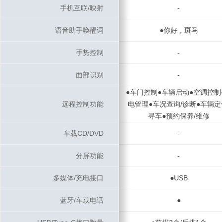
手机互联/映射
手机互联/映射
-
语音助手唤醒词
语音助手唤醒词
●你好，斑马
手势控制
手势控制
-
面部识别
面部识别
-
●车门控制●车辆启动●空调控制
远程控制功能
远程控制功能
电管理●车况查询/诊断●车辆定
寻车●预约保养/维修
车载CD/DVD
车载CD/DVD
-
分屏功能
分屏功能
-
多媒体/充电接口
多媒体/充电接口
●USB
蓝牙/车载电话
蓝牙/车载电话
●