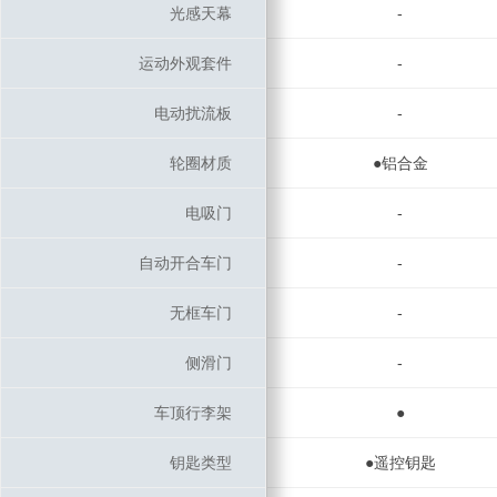
光感天幕
光感天幕
-
运动外观套件
运动外观套件
-
电动扰流板
电动扰流板
-
轮圈材质
轮圈材质
●铝合金
电吸门
电吸门
-
自动开合车门
自动开合车门
-
无框车门
无框车门
-
侧滑门
侧滑门
-
车顶行李架
车顶行李架
●
钥匙类型
钥匙类型
●遥控钥匙