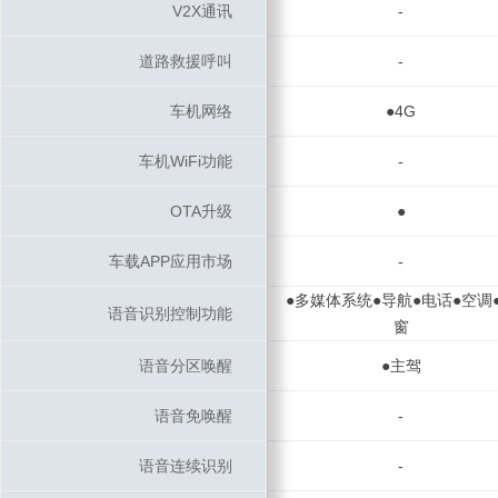
V2X通讯
V2X通讯
-
道路救援呼叫
道路救援呼叫
-
车机网络
车机网络
●4G
车机WiFi功能
车机WiFi功能
-
OTA升级
OTA升级
●
车载APP应用市场
车载APP应用市场
-
●多媒体系统●导航●电话●空调
语音识别控制功能
语音识别控制功能
窗
语音分区唤醒
语音分区唤醒
●主驾
语音免唤醒
语音免唤醒
-
语音连续识别
语音连续识别
-