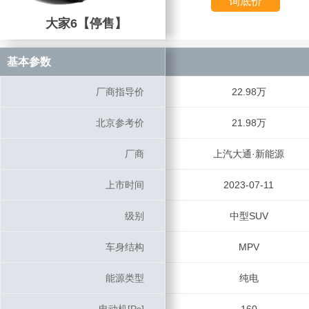
询底价
大家6【停售】
大家6【停售】
基本参数
基本参数
厂商指导价
厂商指导价
22.98万
北京参考价
北京参考价
21.98万
厂商
厂商
上汽大通·新能源
上市时间
上市时间
2023-07-11
级别
级别
中型SUV
车身结构
车身结构
MPV
能源类型
能源类型
纯电