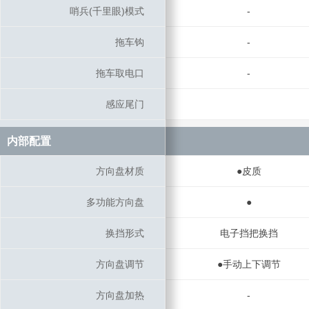
哨兵(千里眼)模式
哨兵(千里眼)模式
-
拖车钩
拖车钩
-
拖车取电口
拖车取电口
-
感应尾门
感应尾门
内部配置
内部配置
方向盘材质
方向盘材质
●皮质
多功能方向盘
多功能方向盘
●
换挡形式
换挡形式
电子挡把换挡
方向盘调节
方向盘调节
●手动上下调节
方向盘加热
方向盘加热
-