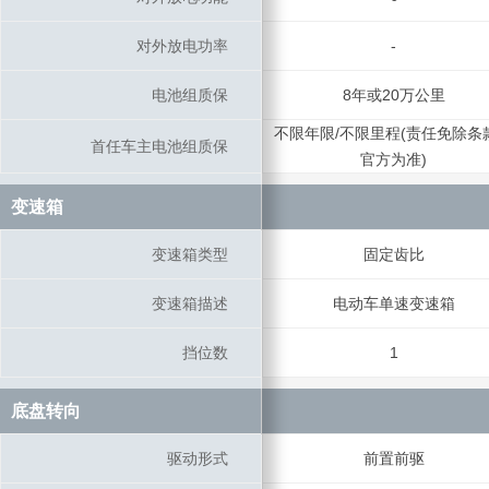
对外放电功率
对外放电功率
-
电池组质保
电池组质保
8年或20万公里
不限年限/不限里程(责任免除条
首任车主电池组质保
首任车主电池组质保
官方为准)
变速箱
变速箱
变速箱类型
变速箱类型
固定齿比
变速箱描述
变速箱描述
电动车单速变速箱
挡位数
挡位数
1
底盘转向
底盘转向
驱动形式
驱动形式
前置前驱