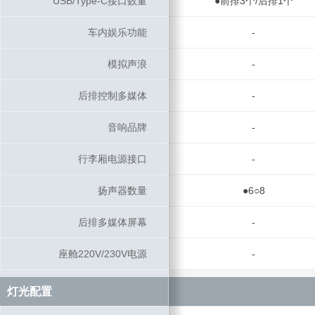
USB/Type-C接口数量
USB/Type-C接口数量
●前排3个/后排1个
车内娱乐功能
车内娱乐功能
-
模拟声浪
模拟声浪
-
后排控制多媒体
后排控制多媒体
-
音响品牌
音响品牌
-
行李厢电源接口
行李厢电源接口
-
扬声器数量
扬声器数量
●6○8
后排多媒体屏幕
后排多媒体屏幕
-
座舱220V/230V电源
座舱220V/230V电源
-
灯光配置
灯光配置