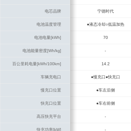
电芯品牌
电芯品牌
宁德时代
电池温度管理
电池温度管理
●液态冷却○低温加热
电池电量[kWh]
电池电量[kWh]
70
电池能量密度[Wh/kg]
电池能量密度[Wh/kg]
-
百公里耗电量[kWh/100km]
百公里耗电量[kWh/100km]
14.2
车辆充电口
车辆充电口
●慢充口●快充口
慢充口位置
慢充口位置
●车左后侧
快充口位置
快充口位置
●车右前侧
高压快充平台
高压快充平台
-
快充功率[kW]
快充功率[kW]
-