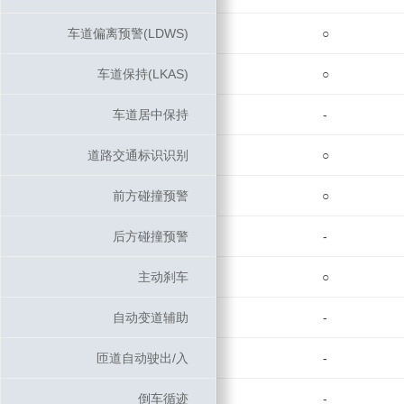
车道偏离预警(LDWS)
车道偏离预警(LDWS)
○
车道保持(LKAS)
车道保持(LKAS)
○
车道居中保持
车道居中保持
-
道路交通标识识别
道路交通标识识别
○
前方碰撞预警
前方碰撞预警
○
后方碰撞预警
后方碰撞预警
-
主动刹车
主动刹车
○
自动变道辅助
自动变道辅助
-
匝道自动驶出/入
匝道自动驶出/入
-
倒车循迹
倒车循迹
-