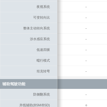
夜视系统
夜视系统
-
可变转向比
可变转向比
-
整体主动转向系统
整体主动转向系统
-
涉水感应系统
涉水感应系统
-
低速四驱
低速四驱
-
蠕行模式
蠕行模式
-
坦克转弯
坦克转弯
-
辅助驾驶功能
辅助驾驶功能
防侧翻系统
防侧翻系统
-
并线辅助(BSM/BSD)
并线辅助(BSM/BSD)
○