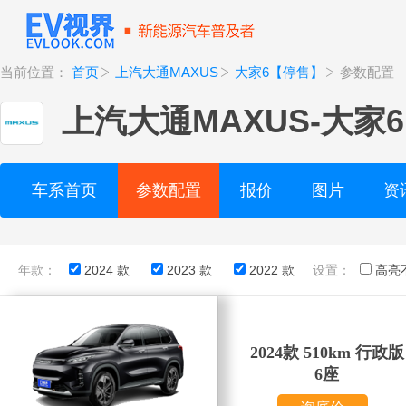
当前位置：
首页
上汽大通MAXUS
大家6【停售】
参数配置
上汽大通MAXUS
-
大家
车系首页
参数配置
报价
图片
资
年款：
2024 款
2023 款
2022 款
设置：
高亮
2024款 510km 行政版
6座