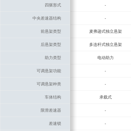
四驱形式
四驱形式
-
中央差速器结构
中央差速器结构
-
前悬架类型
前悬架类型
麦弗逊式独立悬架
后悬架类型
后悬架类型
多连杆式独立悬架
助力类型
助力类型
电动助力
可调悬架功能
可调悬架功能
-
可调悬架种类
可调悬架种类
-
车体结构
车体结构
承载式
限滑差速器
限滑差速器
-
差速锁
差速锁
-