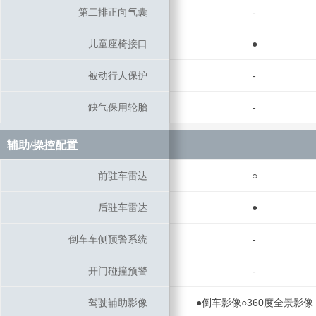
第二排正向气囊
第二排正向气囊
-
儿童座椅接口
儿童座椅接口
●
被动行人保护
被动行人保护
-
缺气保用轮胎
缺气保用轮胎
-
辅助/操控配置
辅助/操控配置
前驻车雷达
前驻车雷达
○
后驻车雷达
后驻车雷达
●
倒车车侧预警系统
倒车车侧预警系统
-
开门碰撞预警
开门碰撞预警
-
驾驶辅助影像
驾驶辅助影像
●倒车影像○360度全景影像