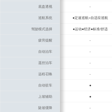
底盘透视
底盘透视
-
巡航系统
巡航系统
●定速巡航○自适应巡航
驾驶模式选择
驾驶模式选择
●运动●经济●标准/舒适
疲劳提醒
疲劳提醒
-
自动泊车
自动泊车
-
遥控泊车
遥控泊车
-
远程召唤
远程召唤
-
自动驻车
自动驻车
●
上坡辅助
上坡辅助
●
陡坡缓降
陡坡缓降
-