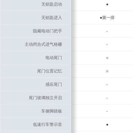
无钥匙启动
无钥匙启动
●
无钥匙进入
无钥匙进入
●第一排
隐藏电动门把手
隐藏电动门把手
-
主动闭合式进气格栅
主动闭合式进气格栅
-
电动尾门
电动尾门
○
尾门位置记忆
尾门位置记忆
○
感应尾门
感应尾门
-
尾门玻璃独立开启
尾门玻璃独立开启
-
车侧脚踏板
车侧脚踏板
-
低速行车警示音
低速行车警示音
●