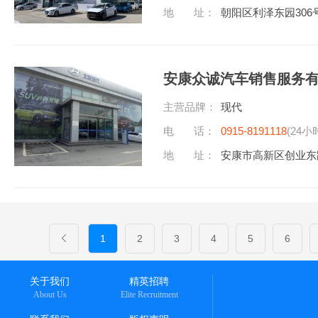
地 址：
朝阳区利泽东园306
安康众诚汽车销售服务
主营品牌：
现代
电 话：
0915-8191118
(24小
地 址：
安康市高新区创业东
1
2
3
4
5
6
关于我们
精英招聘
About Us
Elite Recruitment