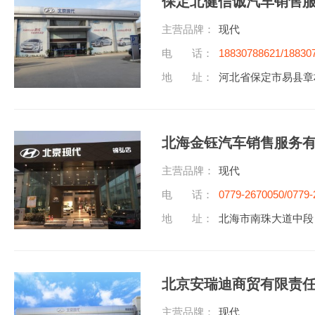
保定北健信诚汽车销售
主营品牌：
现代
电 话：
18830788621/18830
地 址：
河北省保定市易县章
北海金钰汽车销售服务
主营品牌：
现代
电 话：
0779-2670050/0779-
地 址：
北海市南珠大道中段
北京安瑞迪商贸有限责
主营品牌：
现代