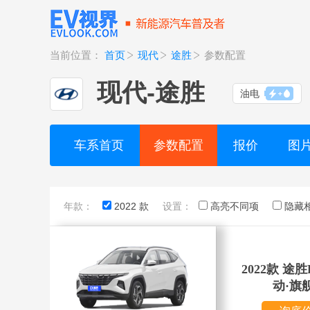
当前位置：
首页
现代
途胜
参数配置
现代
-
途胜
油电
车系首页
参数配置
报价
图
年款：
2022 款
设置：
高亮不同项
隐藏
2022款 途胜L
动·旗