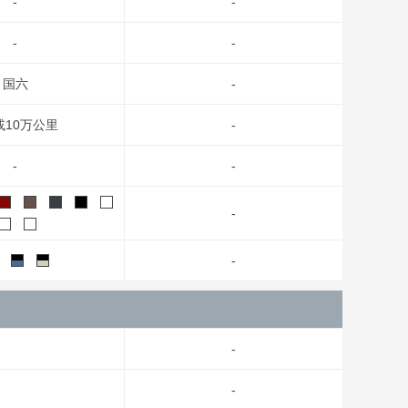
-
-
-
-
国六
-
或10万公里
-
-
-
-
-
-
-