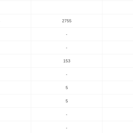
5
2755
-
-
153
-
5
5
-
-