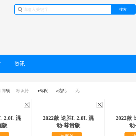
搜索
片
资讯
相同项
标识符：
●标配
○选配
- 无
 2.0L 混
2022款 途胜L 2.0L 混
2022款 
舰版
动·尊贵版
动