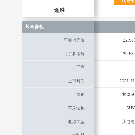
询底
途胜
途胜
基本参数
基本参数
厂商指导价
厂商指导价
22.5
北京参考价
北京参考价
20.5
厂商
厂商
上市时间
上市时间
2021-11
级别
级别
紧凑S
车身结构
车身结构
SUV
能源类型
能源类型
油电混