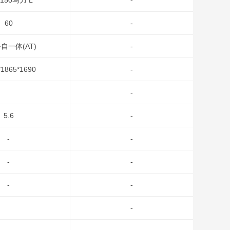
L 150马力 L
-
60
-
手自一体(AT)
-
*1865*1690
-
-
5.6
-
-
-
-
-
-
-
-