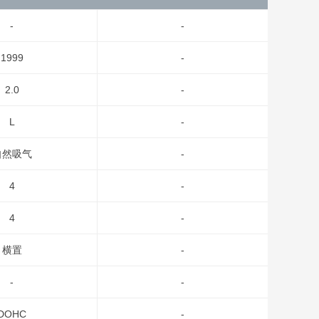
-
-
1999
-
2.0
-
L
-
自然吸气
-
4
-
4
-
横置
-
-
-
DOHC
-