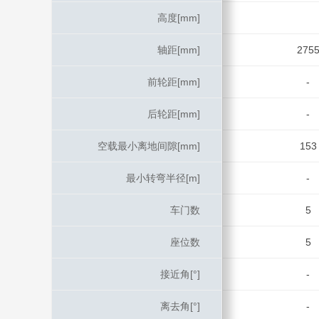
高度[mm]
高度[mm]
轴距[mm]
轴距[mm]
275
前轮距[mm]
前轮距[mm]
-
后轮距[mm]
后轮距[mm]
-
空载最小离地间隙[mm]
空载最小离地间隙[mm]
153
最小转弯半径[m]
最小转弯半径[m]
-
车门数
车门数
5
座位数
座位数
5
接近角[°]
接近角[°]
-
离去角[°]
离去角[°]
-