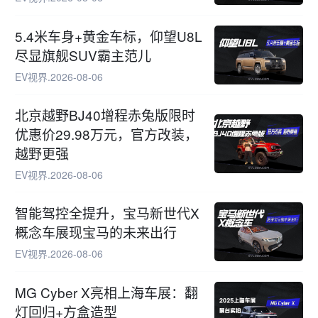
5.4米车身+黄金车标，仰望U8L
尽显旗舰SUV霸主范儿
EV视界
.
2026-08-06
北京越野BJ40增程赤兔版限时
优惠价29.98万元，官方改装，
越野更强
EV视界
.
2026-08-06
智能驾控全提升，宝马新世代X
概念车展现宝马的未来出行
EV视界
.
2026-08-06
MG Cyber X亮相上海车展：翻
灯回归+方盒造型