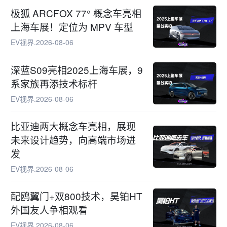
极狐 ARCFOX 77° 概念车亮相
上海车展！定位为 MPV 车型
EV视界
.
2026-08-06
深蓝S09亮相2025上海车展，9
系家族再添技术标杆
EV视界
.
2026-08-06
比亚迪两大概念车亮相，展现
未来设计趋势，向高端市场进
发
EV视界
.
2026-08-06
配鸥翼门+双800技术，昊铂HT
外国友人争相观看
EV视界
.
2026-08-06