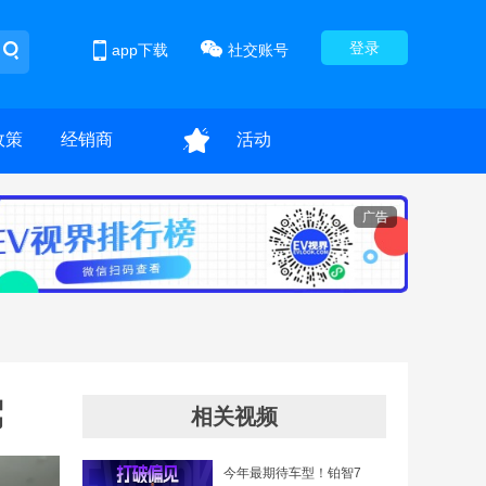
登录
app下载
社交账号
政策
经销商
活动
广告
驾
相关视频
今年最期待车型！铂智7