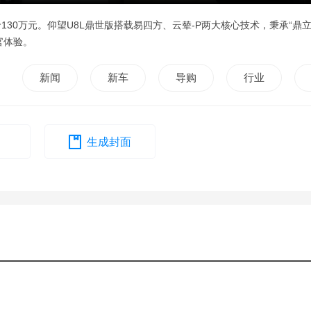
130万元。仰望U8L鼎世版搭载易四方、云辇-P两大核心技术，秉承“鼎
官体验。
新闻
新车
导购
行业
生成封面