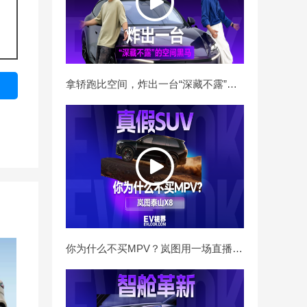
拿轿跑比空间，炸出一台“深藏不露”的空间黑马
你为什么不买MPV？岚图用一场直播挑战告诉你