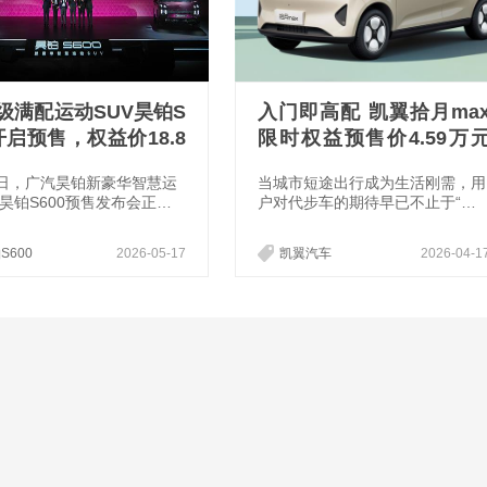
万级满配运动SUV昊铂S
入门即高配 凯翼拾月ma
开启预售，权益价18.8
限时权益预售价4.59万
起
起
7日，广汽昊铂新豪华智慧运
当城市短途出行成为生活刚需，用
V昊铂S600预售发布会正式
户对代步车的期待早已不止于“能
新车推出四款配置版本，官
开”，而是更安全、更舒适、更智
为20.99-22.99万元，预
能的全维品质。在此背景下，凯翼
S600
2026-05-17
凯翼汽车
2026-04-1
18.89-20.89万元。
汽车深耕用户真实用车场景打造的
全新纯电代步车——拾月max正式
4月15日开启预售，新车共推出2
版型。