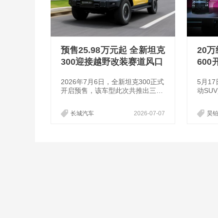
预售25.98万元起 全新坦克
20
300迎接越野改装赛道风口
600
9万
2026年7月6日，全新坦克300正式
5月1
开启预售，该车型此次共推出三个
动SU
版本。其中，坦克300L Hi4-Z预售
举行，
价26.98万元；坦克300L Hi4-T预
方预售价
长城汽车
2026-07-07
昊铂
售价25.98万元；而坦克300燃油版
售权益价
则同步开启盲订。