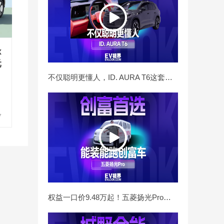
x
元
不仅聪明更懂人，ID. AURA T6这套座舱“活人感”十足
7
款
权益一口价9.48万起！五菱扬光Pro太香了