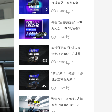
打破偏见，智驾底盘双
在线
0
23400
1
铂智7预售权益价15.68
万元起！19.48万买齐鸿
蒙座舱+激光雷达+双腔
83
19139
1
空悬
能越野更能“野”进未来，
全新坦克400，这才是硬
派越野的终极形态！
533
34296
1
“鼎”级豪华！仰望U8L鼎
世版重构百万豪华
450
12124
1
预售价11.98万起，高阶
智驾+续航650km！AIO
N RT这是要挑战MON
239