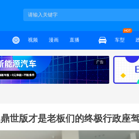
视频
漫画
直播
车型
广告
8L鼎世版才是老板们的终极行政座