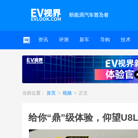
资讯
评测
新车
导购
技术
当前位置：
首页
视频
正文
给你“鼎”级体验，仰望U