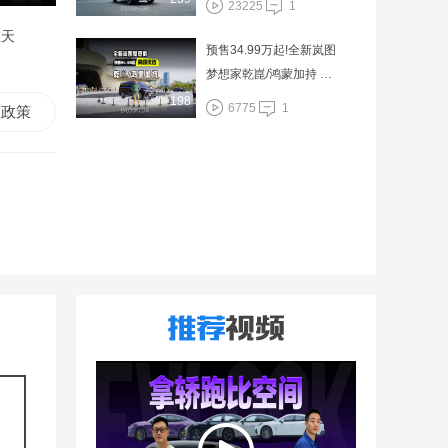
23225
1
A？
立天
预售34.99万起!全新岚图
梦想家乾崑/鸿蒙加持 ，
高端优选
198
6775
1
政策