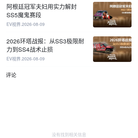
阿根廷冠军夫妇用实力解封
SS5魔鬼赛段
EV视界
.
2026-08-09
2026环塔战报：从SS3极限耐
力到SS4战术止损
EV视界
.
2026-08-09
评论
没有找到相关信息