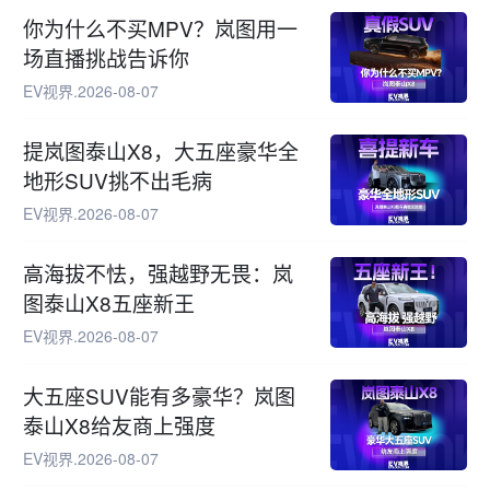
你为什么不买MPV？岚图用一
场直播挑战告诉你
EV视界
.
2026-08-07
提岚图泰山X8，大五座豪华全
地形SUV挑不出毛病
EV视界
.
2026-08-07
高海拔不怯，强越野无畏：岚
图泰山X8五座新王
EV视界
.
2026-08-07
大五座SUV能有多豪华？岚图
泰山X8给友商上强度
EV视界
.
2026-08-07