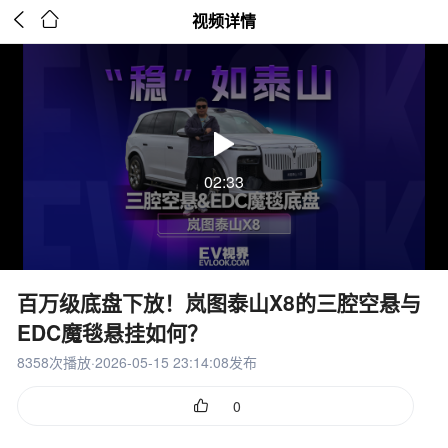


视频详情
02:33
百万级底盘下放！岚图泰山X8的三腔空悬与
EDC魔毯悬挂如何？
8358次播放·2026-05-15 23:14:08发布

0