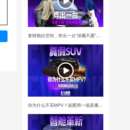
拿轿跑比空间，炸出一台“深藏不露”的空间黑马
你为什么不买MPV？岚图用一场直播挑战告诉你