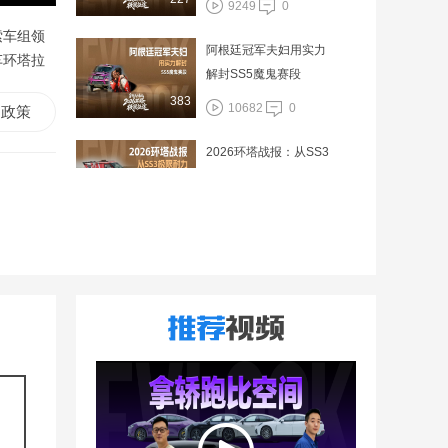
9249
0
索车组领
阿根廷冠军夫妇用实力
车环塔拉
解封SS5魔鬼赛段
383
10682
0
政策
2026环塔战报：从SS3
极限耐力到SS4战术止
损
278
19329
0
2026环塔SS1战报：T1
稳如磐石，T2.E掀起“黑
马风暴”
121
7594
0
不是冲刺，是布局！长
城车队用排位赛“热身”
103
6640
0