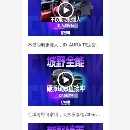
不仅聪明更懂人，ID. AURA T6这套座舱“活人感”十足
可城可野可家用，大六座泰钽700全能属性拉满