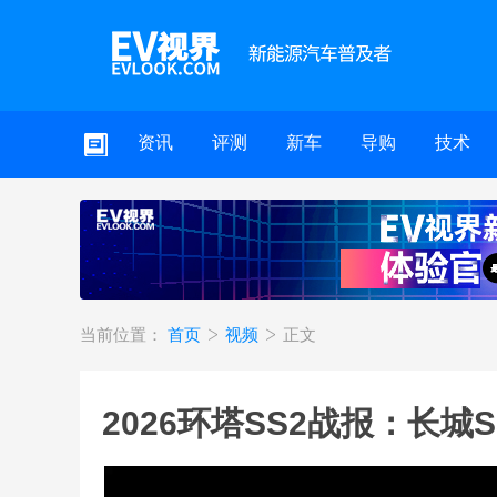
资讯
评测
新车
导购
技术
当前位置：
首页
视频
正文
2026环塔SS2战报：长城