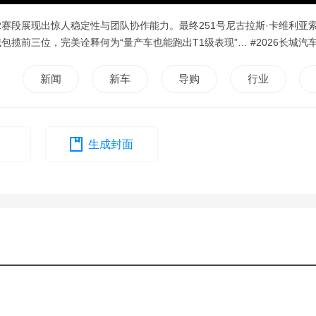
2赛段展现出惊人稳定性与团队协作能力。最终251号尼古拉斯·卡维利亚
包揽前三位，完美诠释何为“量产车也能跑出T1级表现”… #2026长城汽
新闻
新车
导购
行业
生成封面