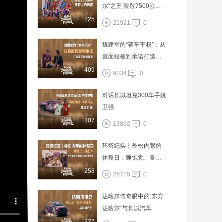
尔”之王 致敬7500公里
荒野上的热爱
225
21921
0
魏建军的“赛车平权”：从
直面短板到承诺打造亲
民统规赛车
409
9334
0
对话长城坦克300车手姚
卫强
307
13862
0
环塔纪实｜外松内紧的
休整日：睡饱觉、备好
车，全力备战后半程160
258
25715
0
0公里鏖战
达喀尔传奇眼中的“东方
达喀尔”与长城汽车
227