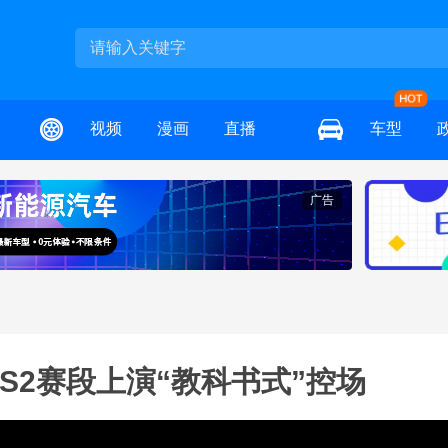
视频
漫画
直播
车型
广告
SS2赛段上演“教科书式”控场