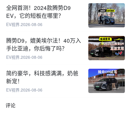
全网首测！2024款腾势D9
EV，它的短板在哪里？
EV视界
.
2026-08-06
腾势D9，媲美埃尔法！40万入
手比亚迪，你后悔了吗？
EV视界
.
2026-08-06
简约豪华，科技感满满，奶爸
新宠！
EV视界
.
2026-08-06
评论