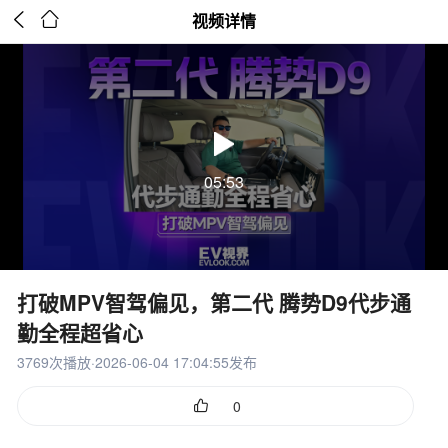


视频详情
05:53
打破MPV智驾偏见，第二代 腾势D9代步通
勤全程超省心
3769次播放·2026-06-04 17:04:55发布

0