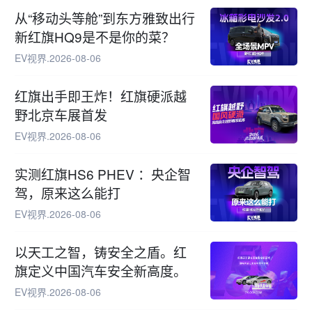
从“移动头等舱”到东方雅致出行
新红旗HQ9是不是你的菜？
EV视界
.
2026-08-06
红旗出手即王炸！红旗硬派越
野北京车展首发
EV视界
.
2026-08-06
实测红旗HS6 PHEV ：央企智
驾，原来这么能打
EV视界
.
2026-08-06
以天工之智，铸安全之盾。红
旗定义中国汽车安全新高度。
EV视界
.
2026-08-06