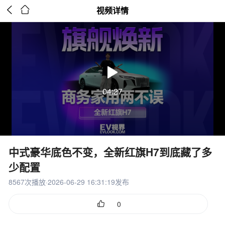


视频详情
04:27
中式豪华底色不变，全新红旗H7到底藏了多
少配置
8567次播放·2026-06-29 16:31:19发布

0