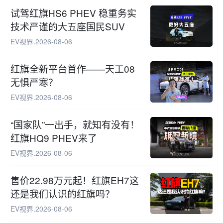
试驾红旗HS6 PHEV 稳重务实
技术严谨的大五座国民SUV
EV视界
.
2026-08-06
红旗全新平台首作——天工08
无惧严寒？
EV视界
.
2026-08-06
“国家队”一出手，就知有没有！
红旗HQ9 PHEV来了
EV视界
.
2026-08-06
售价22.98万元起！红旗EH7这
还是我们认识的红旗吗？
EV视界
.
2026-08-06