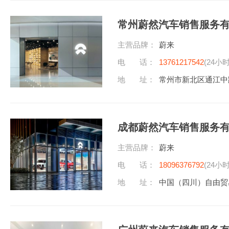
常州蔚然汽车销售服务
主营品牌：
蔚来
电 话：
13761217542
(24小
地 址：
常州市新北区通江中路598
成都蔚然汽车销售服务
主营品牌：
蔚来
电 话：
18096376792
(24小
地 址：
中国（四川）自由贸易