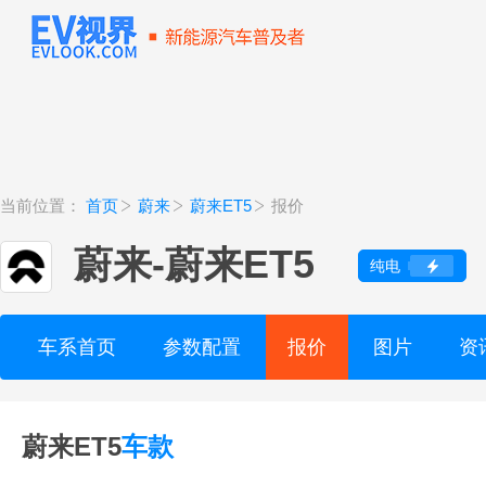
当前位置：
首页
蔚来
蔚来ET5
报价
蔚来
-
蔚来ET5
纯电
车系首页
参数配置
报价
图片
资
蔚来ET5
车款