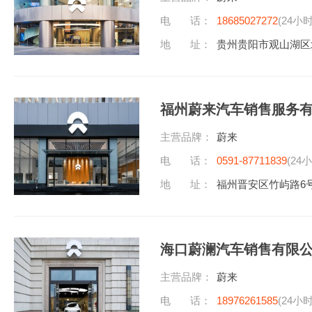
电 话：
18685027272
(24小
地 址：
贵州贵阳市观山湖区北
福州蔚来汽车销售服务
主营品牌：
蔚来
电 话：
0591-87711839
(24
地 址：
福州晋安区竹屿路6号
海口蔚澜汽车销售有限
主营品牌：
蔚来
电 话：
18976261585
(24小