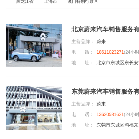
黑龙江省
上海市
澳门特别行政区
北京蔚来汽车销售服务
主营品牌：
蔚来
电 话：
18611023271
(24小
地 址：
北京市东城区东长安
东莞蔚来汽车销售服务
主营品牌：
蔚来
电 话：
13620981621
(24小
地 址：
东莞市东城区鸿福东路