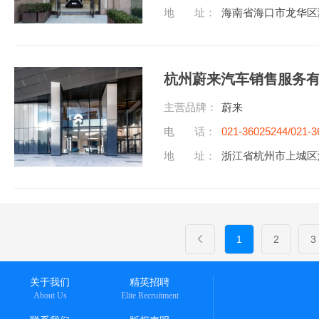
地 址：
海南省海口市龙华区滨
杭州蔚来汽车销售服务
主营品牌：
蔚来
电 话：
021-36025244/021-3
地 址：
浙江省杭州市上城区湖
1
2
3
关于我们
精英招聘
About Us
Elite Recruitment