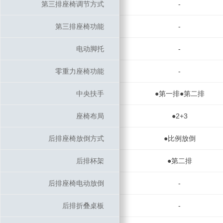
第三排座椅调节方式
第三排座椅调节方式
-
第三排座椅功能
第三排座椅功能
-
电动脚托
电动脚托
-
零重力座椅功能
零重力座椅功能
-
中央扶手
中央扶手
●第一排●第二排
座椅布局
座椅布局
●2+3
后排座椅放倒方式
后排座椅放倒方式
●比例放倒
后排杯架
后排杯架
●第二排
后排座椅电动放倒
后排座椅电动放倒
-
后排折叠桌板
后排折叠桌板
-