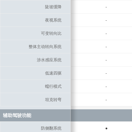
陡坡缓降
陡坡缓降
-
夜视系统
夜视系统
-
可变转向比
可变转向比
-
整体主动转向系统
整体主动转向系统
-
涉水感应系统
涉水感应系统
-
低速四驱
低速四驱
-
蠕行模式
蠕行模式
-
坦克转弯
坦克转弯
-
辅助驾驶功能
辅助驾驶功能
防侧翻系统
防侧翻系统
●