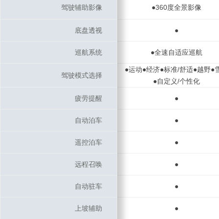
驾驶辅助影像
驾驶辅助影像
●360度全景影像
底盘透视
底盘透视
●
巡航系统
巡航系统
●全速自适应巡航
●运动●经济●标准/舒适●越野●
驾驶模式选择
驾驶模式选择
●自定义/个性化
疲劳提醒
疲劳提醒
●
自动泊车
自动泊车
●
遥控泊车
遥控泊车
●
远程召唤
远程召唤
●
自动驻车
自动驻车
●
上坡辅助
上坡辅助
●