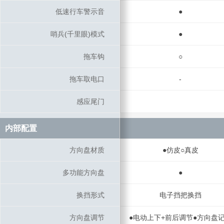
低速行车警示音
低速行车警示音
●
哨兵(千里眼)模式
哨兵(千里眼)模式
●
拖车钩
拖车钩
○
拖车取电口
拖车取电口
-
感应尾门
感应尾门
内部配置
内部配置
方向盘材质
方向盘材质
●仿皮○真皮
多功能方向盘
多功能方向盘
●
换挡形式
换挡形式
电子挡把换挡
方向盘调节
方向盘调节
●电动上下+前后调节●方向盘