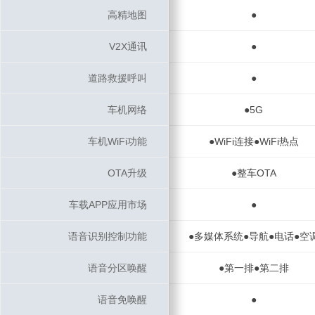
高精地图
高精地图
●
V2X通讯
V2X通讯
●
道路救援呼叫
道路救援呼叫
●
车机网络
车机网络
●5G
车机WiFi功能
车机WiFi功能
●WiFi连接●WiFi热点
OTA升级
OTA升级
●整车OTA
车载APP应用市场
车载APP应用市场
●
语音识别控制功能
语音识别控制功能
●多媒体系统●导航●电话●空
语音分区唤醒
语音分区唤醒
●第一排●第二排
语音免唤醒
语音免唤醒
●