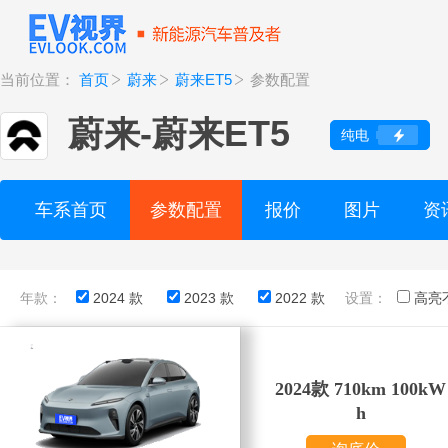
当前位置：
首页
蔚来
蔚来ET5
参数配置
蔚来
-
蔚来ET5
纯电
车系首页
参数配置
报价
图片
资
年款：
2024 款
2023 款
2022 款
设置：
高亮
2024款 710km 100kW
h