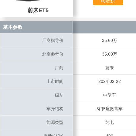
询底价
蔚来ET5
蔚来ET5
基本参数
基本参数
厂商指导价
厂商指导价
35.60万
北京参考价
北京参考价
35.60万
厂商
厂商
蔚来
上市时间
上市时间
2024-02-22
级别
级别
中型车
车身结构
车身结构
5门5座掀背车
能源类型
能源类型
纯电