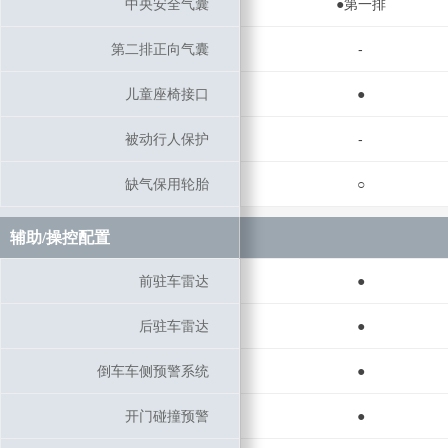
中央安全气囊
中央安全气囊
●第一排
第二排正向气囊
第二排正向气囊
-
儿童座椅接口
儿童座椅接口
●
被动行人保护
被动行人保护
-
缺气保用轮胎
缺气保用轮胎
○
辅助/操控配置
辅助/操控配置
前驻车雷达
前驻车雷达
●
后驻车雷达
后驻车雷达
●
倒车车侧预警系统
倒车车侧预警系统
●
开门碰撞预警
开门碰撞预警
●