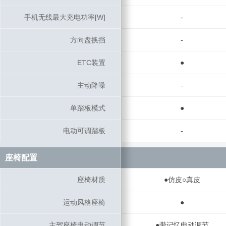
手机无线最大充电功率[W]
手机无线最大充电功率[W]
-
方向盘换挡
方向盘换挡
-
ETC装置
ETC装置
●
主动降噪
主动降噪
-
单踏板模式
单踏板模式
●
电动可调踏板
电动可调踏板
-
座椅配置
座椅配置
座椅材质
座椅材质
●仿皮○真皮
运动风格座椅
运动风格座椅
●
主驾座椅电动调节
主驾座椅电动调节
●带记忆电动调节