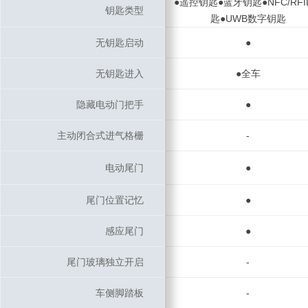
●遥控钥匙●蓝牙钥匙●NFC/RFI
钥匙类型
钥匙类型
匙●UWB数字钥匙
无钥匙启动
无钥匙启动
●
无钥匙进入
无钥匙进入
●全车
隐藏电动门把手
隐藏电动门把手
●
主动闭合式进气格栅
主动闭合式进气格栅
-
电动尾门
电动尾门
●
尾门位置记忆
尾门位置记忆
●
感应尾门
感应尾门
●
尾门玻璃独立开启
尾门玻璃独立开启
-
车侧脚踏板
车侧脚踏板
-