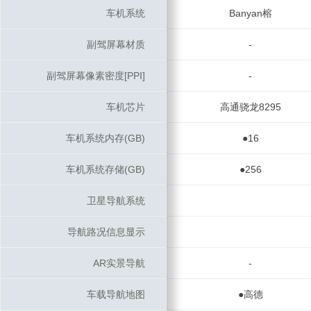
车机系统
车机系统
Banyan榕
副驾屏幕材质
副驾屏幕材质
-
副驾屏幕像素密度[PPI]
副驾屏幕像素密度[PPI]
-
车机芯片
车机芯片
高通骁龙8295
车机系统内存(GB)
车机系统内存(GB)
●16
车机系统存储(GB)
车机系统存储(GB)
●256
卫星导航系统
卫星导航系统
导航路况信息显示
导航路况信息显示
AR实景导航
AR实景导航
-
车载导航地图
车载导航地图
●高德