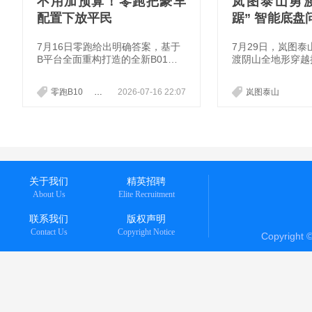
不用加预算！零跑把豪车
岚图泰山勇
配置下放平民
踞” 智能底
国豪华 SUV
7月16日零跑给出明确答案，基于
7月29日，岚图
B平台全面重构打造的全新B01与
渡阴山全地形穿越
全新B10正式上市，9.58万起的定
故障、稳姿态的表
价，直接把二十万级续航、五十万
的全地形实力。活
零跑B10
零跑B01
2026-07-16 22:07
岚图泰山
级豪华配置，塞进十万级价格区
款全地形智能底盘
间，彻底改写入门纯电市场的竞争
虎踞”。岚图CBO
规则。
理邵明峰称，全地
功夫。虎踞智能底
协同，进一步拓展
全地形能力边界。
关于我们
精英招聘
About Us
Elite Recruitment
联系我们
版权声明
Contact Us
Copyright Notice
Copyright