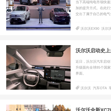
当下高端纯电市场快速
加的提升方式。在此行
交出了属于自己的电气
沃尔沃EX90
沃尔沃
近日，沃尔沃汽车启动
升级面向全球85个国家的
界面。
沃尔沃
汽车OTA