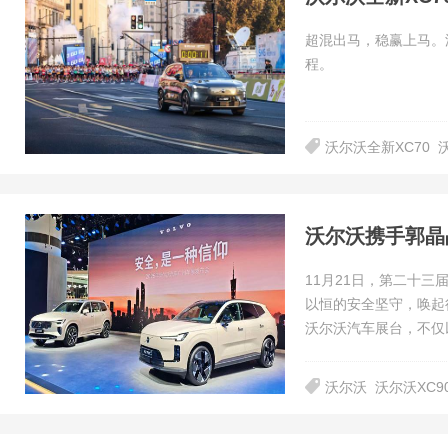
超混出马，稳赢上马。沃
程。
沃尔沃全新XC70
沃尔沃携手郭晶晶
​11月21日，第二
以恒的安全坚守，唤起
沃尔沃汽车展台，不仅
沃尔沃
沃尔沃XC9