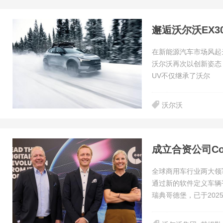
邂逅沃尔沃EX3
在新能源汽车市场风起
沃尔沃再次以创新姿态，推出
UV不仅继承了沃尔
沃尔沃
成立合资公司Co
全球商用车行业两大领军
通过新的软件定义车辆平
瑞典哥德堡，已于2025