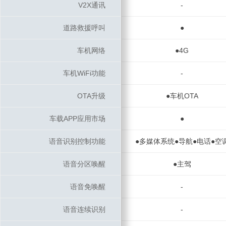
V2X通讯
V2X通讯
-
道路救援呼叫
道路救援呼叫
●
车机网络
车机网络
●4G
车机WiFi功能
车机WiFi功能
-
OTA升级
OTA升级
●车机OTA
车载APP应用市场
车载APP应用市场
●
语音识别控制功能
语音识别控制功能
●多媒体系统●导航●电话●空
语音分区唤醒
语音分区唤醒
●主驾
语音免唤醒
语音免唤醒
-
语音连续识别
语音连续识别
-