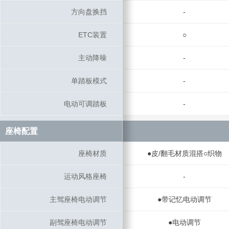
方向盘换挡
方向盘换挡
-
ETC装置
ETC装置
○
主动降噪
主动降噪
-
单踏板模式
单踏板模式
-
电动可调踏板
电动可调踏板
-
座椅配置
座椅配置
座椅材质
座椅材质
●皮/翻毛材质混搭○织物
运动风格座椅
运动风格座椅
-
主驾座椅电动调节
主驾座椅电动调节
●带记忆电动调节
副驾座椅电动调节
副驾座椅电动调节
●电动调节