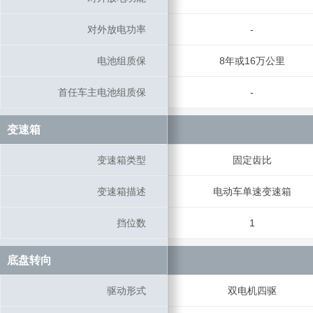
对外放电功率
对外放电功率
-
电池组质保
电池组质保
8年或16万公里
首任车主电池组质保
首任车主电池组质保
-
变速箱
变速箱
变速箱类型
变速箱类型
固定齿比
变速箱描述
变速箱描述
电动车单速变速箱
挡位数
挡位数
1
底盘转向
底盘转向
驱动形式
驱动形式
双电机四驱