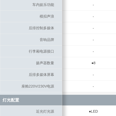
车内娱乐功能
车内娱乐功能
-
模拟声浪
模拟声浪
-
后排控制多媒体
后排控制多媒体
-
音响品牌
音响品牌
-
行李厢电源接口
行李厢电源接口
-
扬声器数量
扬声器数量
●8
后排多媒体屏幕
后排多媒体屏幕
-
座舱220V/230V电源
座舱220V/230V电源
-
灯光配置
灯光配置
近光灯光源
近光灯光源
●LED