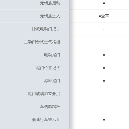
无钥匙启动
无钥匙启动
●
无钥匙进入
无钥匙进入
●全车
隐藏电动门把手
隐藏电动门把手
-
主动闭合式进气格栅
主动闭合式进气格栅
-
电动尾门
电动尾门
●
尾门位置记忆
尾门位置记忆
●
感应尾门
感应尾门
●
尾门玻璃独立开启
尾门玻璃独立开启
-
车侧脚踏板
车侧脚踏板
-
低速行车警示音
低速行车警示音
●