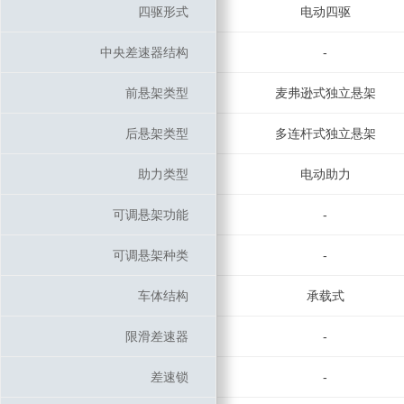
四驱形式
四驱形式
电动四驱
中央差速器结构
中央差速器结构
-
前悬架类型
前悬架类型
麦弗逊式独立悬架
后悬架类型
后悬架类型
多连杆式独立悬架
助力类型
助力类型
电动助力
可调悬架功能
可调悬架功能
-
可调悬架种类
可调悬架种类
-
车体结构
车体结构
承载式
限滑差速器
限滑差速器
-
差速锁
差速锁
-