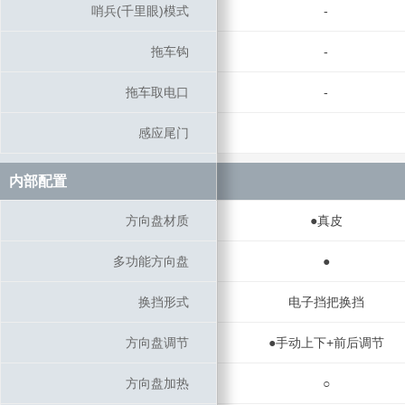
哨兵(千里眼)模式
哨兵(千里眼)模式
-
拖车钩
拖车钩
-
拖车取电口
拖车取电口
-
感应尾门
感应尾门
内部配置
内部配置
方向盘材质
方向盘材质
●真皮
多功能方向盘
多功能方向盘
●
换挡形式
换挡形式
电子挡把换挡
方向盘调节
方向盘调节
●手动上下+前后调节
方向盘加热
方向盘加热
○