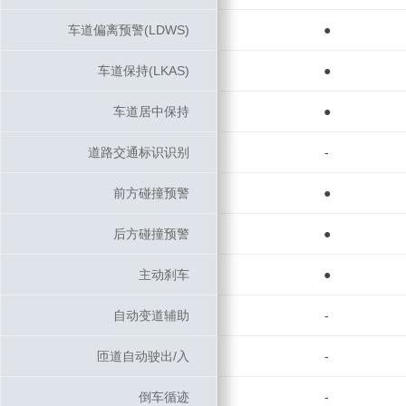
车道偏离预警(LDWS)
车道偏离预警(LDWS)
●
车道保持(LKAS)
车道保持(LKAS)
●
车道居中保持
车道居中保持
●
道路交通标识识别
道路交通标识识别
-
前方碰撞预警
前方碰撞预警
●
后方碰撞预警
后方碰撞预警
●
主动刹车
主动刹车
●
自动变道辅助
自动变道辅助
-
匝道自动驶出/入
匝道自动驶出/入
-
倒车循迹
倒车循迹
-