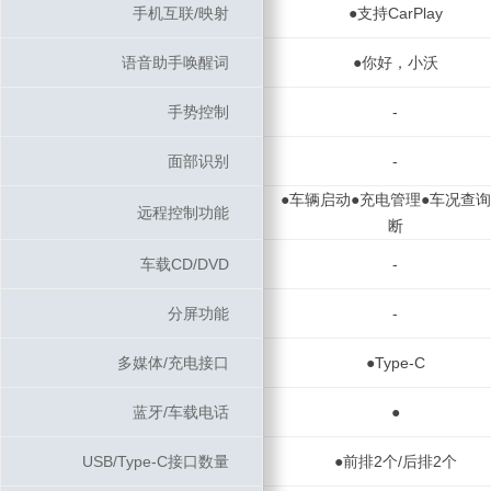
手机互联/映射
手机互联/映射
●支持CarPlay
语音助手唤醒词
语音助手唤醒词
●你好，小沃
手势控制
手势控制
-
面部识别
面部识别
-
●车辆启动●充电管理●车况查询
远程控制功能
远程控制功能
断
车载CD/DVD
车载CD/DVD
-
分屏功能
分屏功能
-
多媒体/充电接口
多媒体/充电接口
●Type-C
蓝牙/车载电话
蓝牙/车载电话
●
USB/Type-C接口数量
USB/Type-C接口数量
●前排2个/后排2个