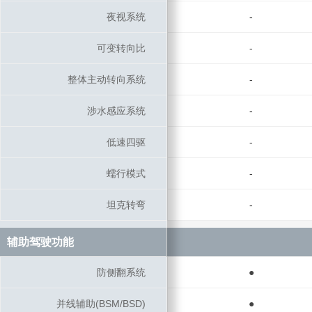
夜视系统
夜视系统
-
可变转向比
可变转向比
-
整体主动转向系统
整体主动转向系统
-
涉水感应系统
涉水感应系统
-
低速四驱
低速四驱
-
蠕行模式
蠕行模式
-
坦克转弯
坦克转弯
-
辅助驾驶功能
辅助驾驶功能
防侧翻系统
防侧翻系统
●
并线辅助(BSM/BSD)
并线辅助(BSM/BSD)
●