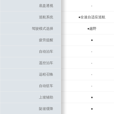
底盘透视
底盘透视
-
巡航系统
巡航系统
●全速自适应巡航
驾驶模式选择
驾驶模式选择
●越野
疲劳提醒
疲劳提醒
●
自动泊车
自动泊车
-
遥控泊车
遥控泊车
-
远程召唤
远程召唤
-
自动驻车
自动驻车
-
上坡辅助
上坡辅助
●
陡坡缓降
陡坡缓降
●