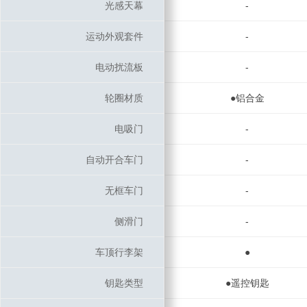
光感天幕
光感天幕
-
运动外观套件
运动外观套件
-
电动扰流板
电动扰流板
-
轮圈材质
轮圈材质
●铝合金
电吸门
电吸门
-
自动开合车门
自动开合车门
-
无框车门
无框车门
-
侧滑门
侧滑门
-
车顶行李架
车顶行李架
●
钥匙类型
钥匙类型
●遥控钥匙