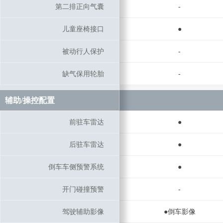
第二排正向气囊
第二排正向气囊
-
儿童座椅接口
儿童座椅接口
●
被动行人保护
被动行人保护
-
缺气保用轮胎
缺气保用轮胎
-
辅助/操控配置
辅助/操控配置
前驻车雷达
前驻车雷达
●
后驻车雷达
后驻车雷达
●
倒车车侧预警系统
倒车车侧预警系统
●
开门碰撞预警
开门碰撞预警
-
驾驶辅助影像
驾驶辅助影像
●倒车影像