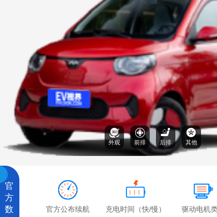
外观
前排
后排
其他
官
方
数
官方公布续航
充电时间（快/慢）
驱动电机