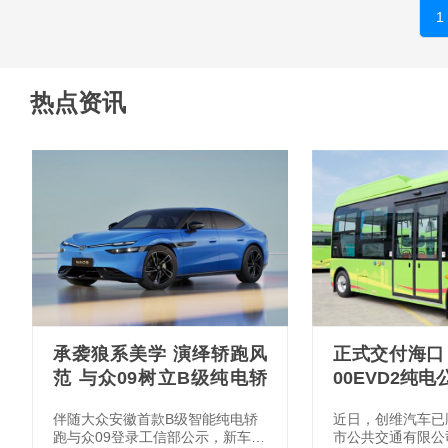
1
热点资讯
承袭狼系美学 演绎轿跑风
正式交付海口 
范 与众09树立B级纯电轿
00EVD2纯
跑美学新标杆
伴随大众安徽首款B级智能纯电轿
近日，创维汽车已
跑与众09登录工信部公示，新车完
市公共交通有限公