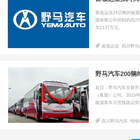
富临运业24日晚间披
团有限公司控制的四川
为2137万元。
富临运业
四川野马
野马汽车200
近日，野马汽车全新开
（集团）公司。2015
能源客车示范线路运营
四川野马汽车
纯电