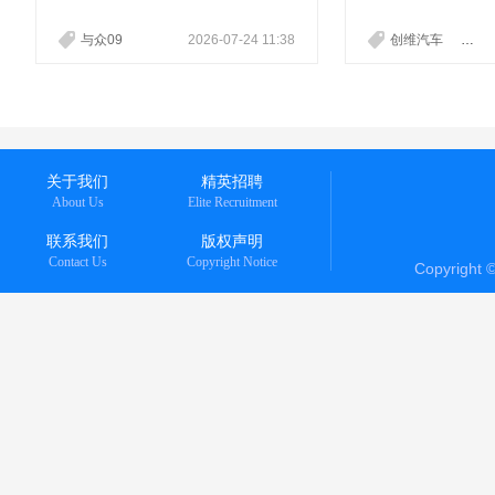
整设计理念与外观细节正式揭晓。
6600EVD2型
作为ID. 与众家族的全新智能纯电
的任务，这批萌动
与众09
2026-07-24 11:38
创维汽车
海口
轿跑，与众09承袭家族“狼系美
头”即将驶上椰城
学”理念，在传承之上实现创新突
化”、“无障碍”与“
破，将先锋科技质感与人文情感温
代命题，创维660
度深度融合，既是中德两地研发体
的低入口设计与高
系深度协同的结晶，更诠释了大众
电系统，为城市微
汽车在纯电时代的美学新高度。
一份亮眼答卷。
关于我们
精英招聘
About Us
Elite Recruitment
联系我们
版权声明
Contact Us
Copyright Notice
Copyright