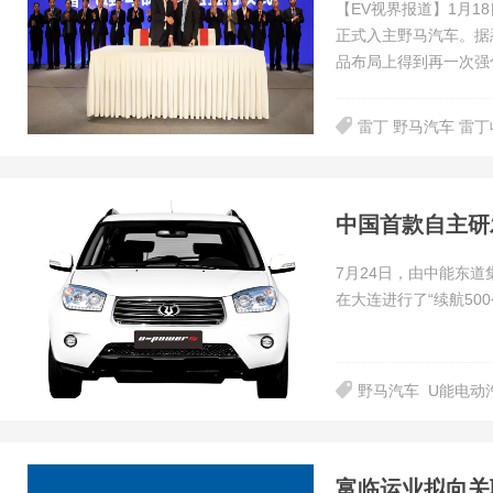
【EV视界报道】1月
正式入主野马汽车。据
品布局上得到再一次强
雷丁 野马汽车 雷
中国首款自主研
7月24日，由中能东
在大连进行了“续航50
野马汽车
U能电动
富临运业拟向关