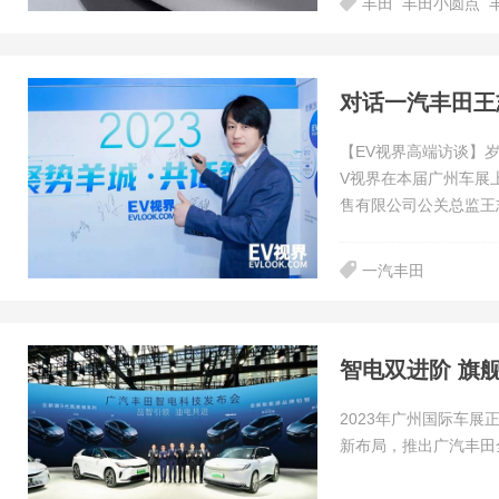
丰田
丰田小圆点
【EV视界高端访谈】
V视界在本届广州车展
售有限公司公关总监王
一汽丰田
智电双进阶 旗
2023年广州国际车
新布局，推出广汽丰田