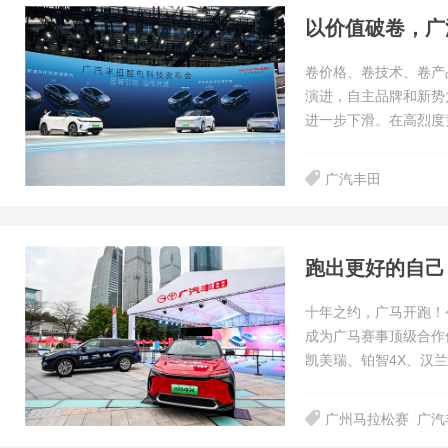
以价值破卷，广
卷价格、卷技术、卷产品
演进，自主品牌和新势
进一步下滑。在高烈度
广汽丰田
跑出更好的自己
十年之约，广马开跑！
成为广马赛事顶级合作伙
凯美瑞、铂智4X、汉
广州马拉松赛
广汽