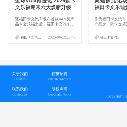
全球VAN再进化 2026款卡
聚焦多元化
文乐福迎来六大焕新升级
福田卡文乐迪
暨福田卡文汽车发布首款VAN类产
​作为福田卡文汽
品卡文乐福之后，福田卡文汽车在
产品之一的卡文乐
福田汽车的全球化战略指引下，持
此次卡文乐迪的升
续推动全球商用车行业绿色转型，
物流、自用改装及
福田卡文汽车
VAN类产品
2026-06-12 17:43
卡文乐福
福田卡文汽车
向世界输出中国智慧与中国方案，
化场景中的用户真
卡文乐福极其海外版在全球范围内
用户带来更高效、
收获好评如潮。
的物流运输解决方
关于我们
精英招聘
About Us
Elite Recruitment
联系我们
版权声明
Contact Us
Copyright Notice
Copyright