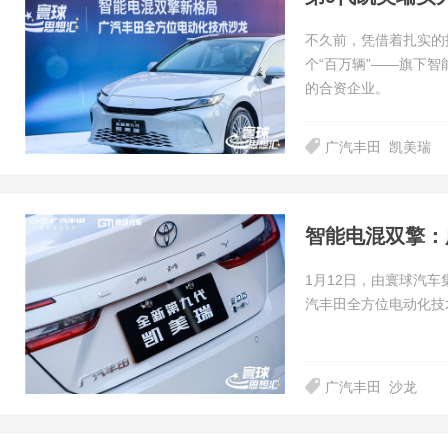
不久前，凭借着扎实的
个“百万辆”——旗下
的合资企业。
广汽丰田
凯美瑞
智能电混双擎：
1月12日，由寰球汽
汽丰田全方位电动化技
广汽丰田
沙龙