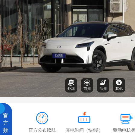
外观
前排
后排
其他
官
方
数
官方公布续航
充电时间（快/慢）
驱动电机