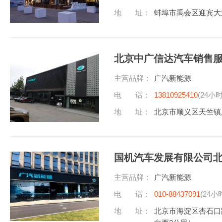
地 址：
蚌埠市禹会区迎宾大
北京中广信达汽车销售
主营品牌：
广汽新能源
电 话：
13810925410
(24小
地 址：
北京市顺义区天竺镇
国机汽车发展有限公司
主营品牌：
广汽新能源
电 话：
010-88437091
(24小
地 址：
北京市海淀区杏石口