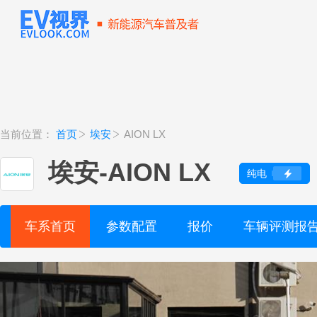
当前位置：
首页
埃安
AION LX
埃安
-
AION LX
纯电
车系首页
参数配置
报价
车辆评测报