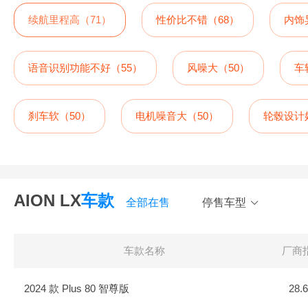
续航里程高（71）
性价比不错（68）
内饰
语音识别功能不好（55）
风噪大（50）
车
刹车软（50）
电机噪音大（50）
轮毂设计
AION LX
车款
全部在售
停售车型
车款名称
厂商
2024 款 Plus 80 智尊版
28.