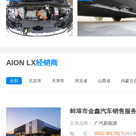
AION LX
经销商
全部
北京市
天津市
河北省
山西省
内蒙古
蚌埠市金鑫汽车销售服
主营品牌：
广汽新能源
电 话：
0552-3017917
(24小