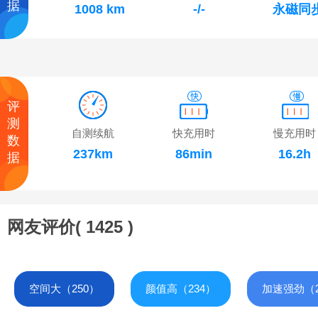
据
1008 km
-/-
永磁同
评
测
自测续航
快充用时
慢充用时
数
237km
86min
16.2h
据
网友评价(
1425
)
空间大（250）
颜值高（234）
加速强劲（2