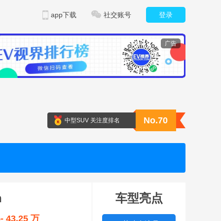
app下载
社交账号
登录
广告
No.70
中型SUV 关注度排名
n
车型亮点
5- 43.25 万