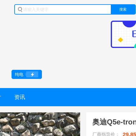
搜索
纯电
片
资讯
奥迪Q5e-tro
29.8
厂商指导价：