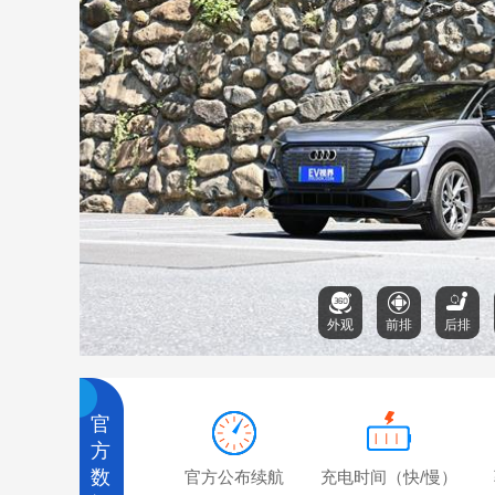
外观
前排
后排
官
方
数
官方公布续航
充电时间（快/慢）