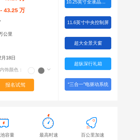
10.25英寸全液晶仪表
5- 43.25 万
V
11.6英寸中央控制屏
0万公里
超大全景天窗
02月18日
超纵深行礼箱
内饰颜色：
“三合一”电驱动系统
报名试驾
电池容量
最高时速
百公里加速