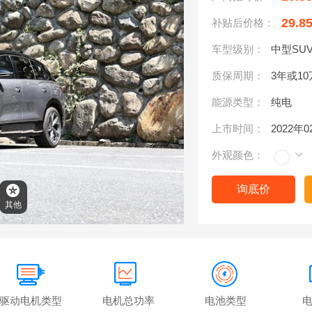
29.8
补贴后价格：
车型级别：
中型SU
质保周期：
3年或1
能源类型：
纯电
上市时间：
2022年
外观颜色：
询底价
其他
驱动电机类型
电机总功率
电池类型