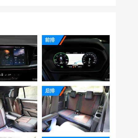
前排
后排