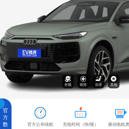
外观
前排
后排
其他
官
方
数
官方公布续航
充电时间（快/慢）
驱动电机