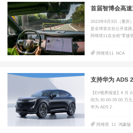
首届智博会高速
2023年9月3日（重
是全球首次在公开道路
阿维塔11在全程“零接
阿维塔11
NCA
支持华为 ADS
【EV视界报道】8 月
间为 30.00-39.
华为 ADS 2.
阿维塔
11
鸿蒙版