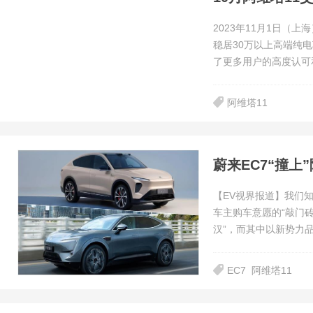
2023年11月1日（
稳居30万以上高端纯电
了更多用户的高度认可
阿维塔11
蔚来EC7“撞上
【EV视界报道】我们
车主购车意愿的“敲门
汉”，而其中以新势力
EC7
阿维塔11