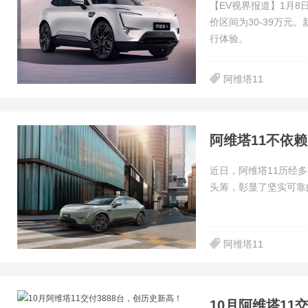
【EV视界报道】1月
价区间为30-39万
行体验。
阿维塔11
阿维塔11不依
近日，阿维塔11历经
头筹，彰显了坚实可靠
阿维塔11
10月阿维塔11