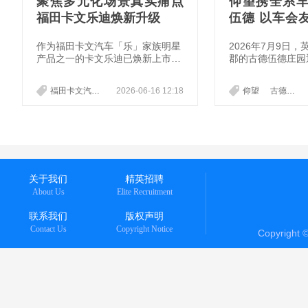
聚焦多元化场景真实痛点
仰望携全系
福田卡文乐迪焕新升级
伍德 以车会
约
​作为福田卡文汽车「乐」家族明星
2026年7月9日
产品之一的卡文乐迪已焕新上市。
郡的古德伍德庄园
此次卡文乐迪的升级精准聚焦城市
的汽车文化盛宴。这
物流、自用改装及专业冷链等多元
流淌着纯粹赛车基
福田卡文汽车
明星产品
2026-06-16 12:18
卡文乐迪
仰望
古德伍德
化场景中的用户真实痛点，为广大
93年正式创办速
用户带来更高效、更可靠、更省心
为全球车迷心中的
的物流运输解决方案。
关于我们
精英招聘
About Us
Elite Recruitment
联系我们
版权声明
Contact Us
Copyright Notice
Copyright