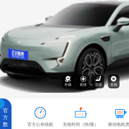
外观
前排
后排
其他
官
方
数
官方公布续航
充电时间（快/慢）
驱动电机