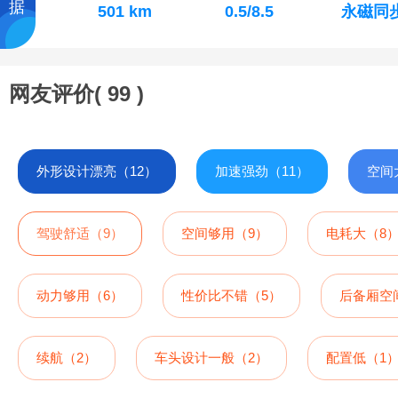
据
501 km
0.5/8.5
永磁同
网友评价(
99
)
外形设计漂亮（12）
加速强劲（11）
空间
驾驶舒适（9）
空间够用（9）
电耗大（8
动力够用（6）
性价比不错（5）
后备厢空
续航（2）
车头设计一般（2）
配置低（1