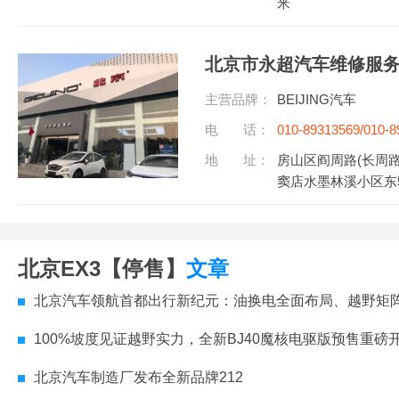
米
北京市永超汽车维修服
主营品牌：
BEIJING汽车
电 话：
010-89313569/010-8
听)
地 址：
房山区阎周路(长周
窦店水墨林溪小区东5
北京EX3【停售】
文章
北京汽车领航首都出行新纪元：油换电全面布局、越野矩阵突破、服务护航高质量
100%坡度见证越野实力，全新BJ40魔核电驱版预售重磅
北京汽车制造厂发布全新品牌212