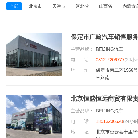
全部
北京市
天津市
河北省
山西省
内蒙古
保定市广翰汽车销售服
主营品牌：
BEIJING汽车
电 话：
0312-2209777
(24小
地 址：
保定市南二环1968
米路南
北京恒盛恒远商贸有限
主营品牌：
BEIJING汽车
电 话：
18513206620
(24小
地 址：
北京市密云县十里堡