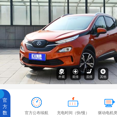
外观
前排
后排
其他
官
方
数
官方公布续航
充电时间（快/慢）
驱动电机