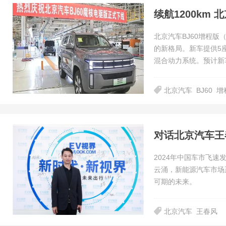
续航1200km 
北京汽车BJ60增程版
的新格局。新车提供5座
混合动力系统。预计新
北京汽车
BJ60
增
2024年中国车市飞
云涌，新能源汽车市场
可期的未来。
北京汽车
王春风