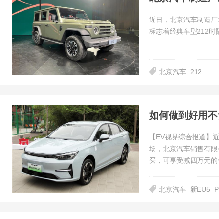
近日，北京汽车制造厂发
标志着经典车型212时
北京汽车
212
如何做到好用不贵
【EV视界综合报道】近
场，北京汽车销售有限公
买，可享受减四万元的
北京汽车
新EU5
P