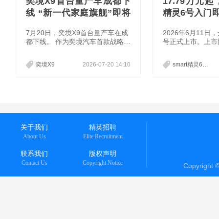
奕境X9首台量产车成都下
17.79万元起
线 “新一代家庭旗舰”即将
精灵6号入门
进入上市交付新阶段
义豪华掀背轿
7月20日，奕境X9首台量产车在成
2026年6月11日，
都下线。 作为奕境汽车首款战略车
号正式上市。上市
型，奕境X9定位“新一代家庭旗
7.79万元-21.7
舰”。此次量产下线，标志着汽车
豪华掀背轿车”，
奕境X9
2026-07-20 14:10
smart精灵6号
央企与科技巨头跨界融合取得阶段
创设计、沉浸式氛
性成果，也标志着奕境X9即将进入
空间，搭配1810
上市交付阶段。
航、纯粹德系驾控
新一代千里浩瀚智
齐了传统掀背车“
用、好开但不够安
托梅赛德斯-奔驰
关于我们
精英招聘
合电动化时代的高效
About Us
Elite Recruitment
t精灵6
联系我们
版权声明
Contact Us
Copyright Notice
Copyright