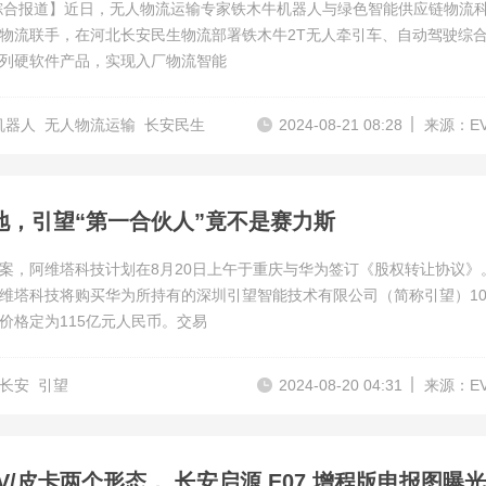
综合报道】近日，无人物流运输专家铁木牛机器人与绿色智能供应链物流
物流联手，在河北长安民生物流部署铁木牛2T无人牵引车、自动驾驶综
列硬软件产品，实现入厂物流智能
机器人
无人物流运输
长安民生
2024-08-21 08:28
来源：E
地，引望“第一合伙人”竟不是赛力斯
案，阿维塔科技计划在8月20日上午于重庆与华为签订《股权转让协议》
维塔科技将购买华为所持有的深圳引望智能技术有限公司（简称引望）10
价格定为115亿元人民币。交易
长安
引望
2024-08-20 04:31
来源：E
V/皮卡两个形态， 长安启源 E07 增程版申报图曝光