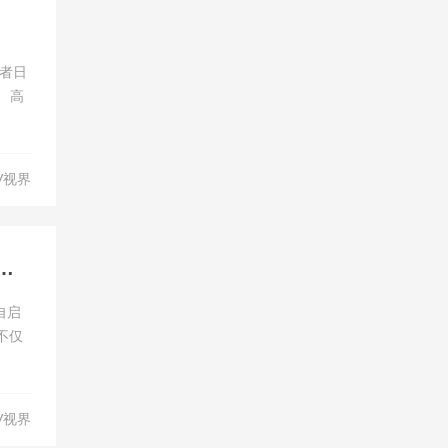
者日
、高
V视界
源实力崛起，7个月销量突破10万台缔造“启源速度”！
自启
不仅
V视界