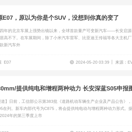
源E07，原以为你是个SUV，没想到你真的变了
四年的北京车展上强势出镜以来，全球首款量产可变新汽车——长安启源E
居高不下。在车展期间，除了小米汽车雷军、比亚迪王传福等各大主机厂
款新汽车外
源
E07
2024-05-20 03:39
来源：E
报道】日前，工信部公示第383批《道路机动车辆生产企业及产品公告》
05在列。新车内部代号为C875，将会提供纯电动与增程两种动力形式。
2024年的第三季度上市