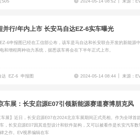
S05
2024-05-14 08:52
来源：E
并行/年内上市 长安马自达EZ-6实车曝光
EZ-6申报图已经在工信部公布，该车是马自达和长安联合开发的新能源
电和增程两种动力系统，据悉该车将会在下半年正式上市。
自达
EZ-6
申报图
2024-05-14 08:44
来源：E
4北京车展：长安启源E07引领新能源赛道赛博朋克风
北京车展】近日，长安启源E07在2024北京车展期间正式亮相。作为全球首
车，长安启源E07因其造型设计和软件架构，又可以被看作是长安汽车数
碑之作。EV视界编辑在车