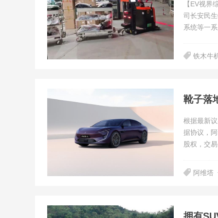
【EV视界
司长安民生
系统等一系
铁木牛
靴子落
根据最新议
据协议，阿
股权，交易
阿维塔
拥有SU