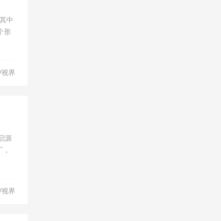
，其中
个形
V视界
启源
厂，
V视界