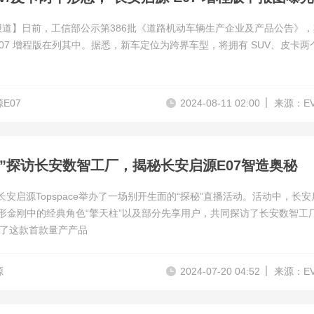
报道】日前，工信部公示第386批《道路机动车辆生产企业及产品公告》
E07 增程版在列其中。据悉，新车定位为跨界车型，将拥有 SUV、皮卡两
E07
2024-08-11 02:00
来源：E
柱”探访长安数智工厂，揭秘长安启源E07智造奥秘
，长安启源Topspace举办了一场别开生面的“探秘”直播活动。活动中，长安
变形金刚中的经典角色“擎天柱”以及部分先享用户，共同探访了长安数智工
了这款首款量产产品
源
2024-07-20 04:52
来源：E