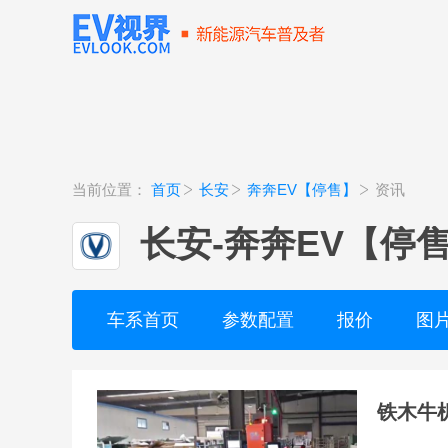
当前位置：
首页
长安
奔奔EV【停售】
资讯
长安
-
奔奔EV【停
车系首页
参数配置
报价
图
铁木牛