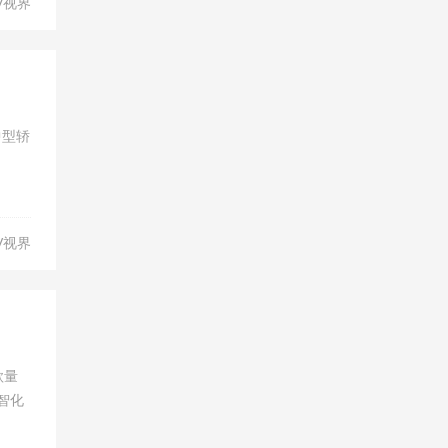
V视界
中型轿
V视界
款量
智化