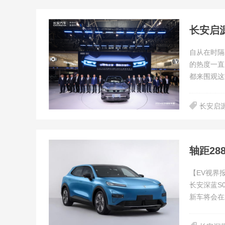
长安启
自从在时隔
的热度一直
都来围观这
长安启
【EV视界
长安深蓝S
新车将会在