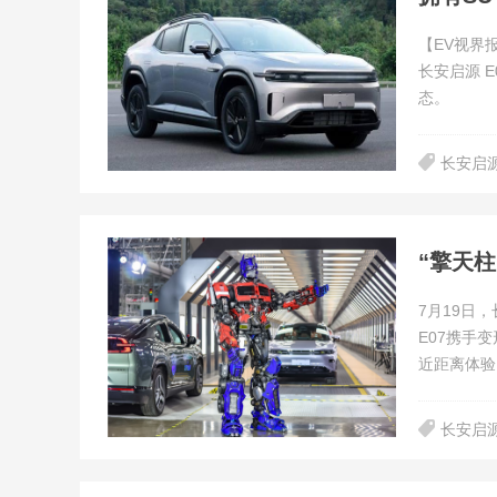
【EV视界
长安启源 
态。
长安启源
“擎天
7月19日
E07携手
近距离体验
长安启