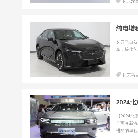
长安深蓝
纯电增程
长安马自达
车，提供纯
长安马
202
【2024
产可变新汽
进阶的里程