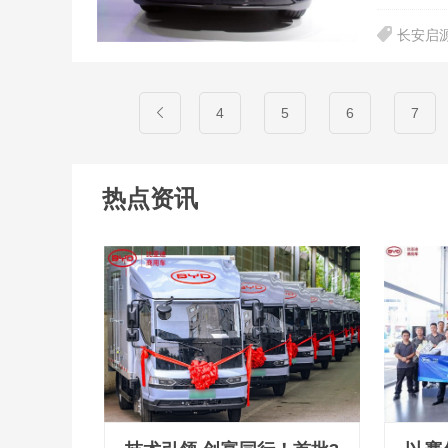
长安启
4
5
6
7
热点资讯