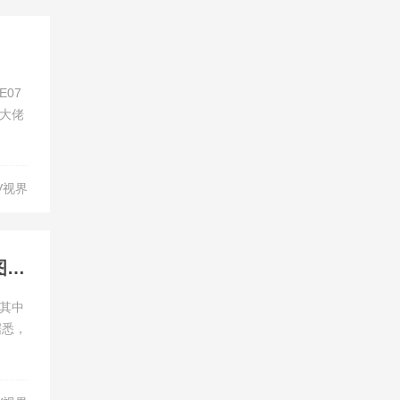
07
大佬
V视界
轴距2880mm/提供纯电和增程两种动力 长安深蓝S05申报图曝光
，其中
据悉，