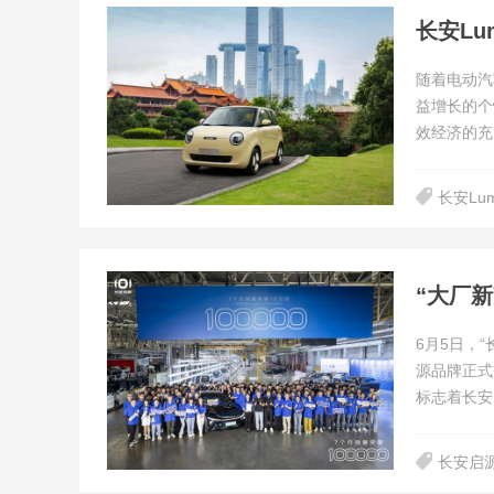
长安L
随着电动汽
益增长的个
效经济的充
长安Lum
6月5日，
源品牌正式
标志着长安
长安启