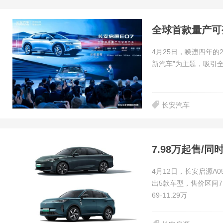
4月25日，睽违四年的
新汽车”为主题，吸引全
长安汽车
7.98万起售/
4月12日，长安启源A
出5款车型，售价区间7.
69-11.29万