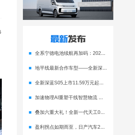
6
动
全系宁德电池续航再加码：2027款埃安RT上市，9.98万元起
地平线最新合作车型——全新深蓝S05正式上市！
全新深蓝S05上市11.59万元起，全球时尚激光智能SUV全面进阶
加速物理AI重塑干线智慧物流 智加科技战略合作图达通
叠加六重大礼！全新一代天工08 670 Max上市限时价17.99万元
盈利拐点如期而至，日产汽车26财年一季度财报释放稳健增长信号