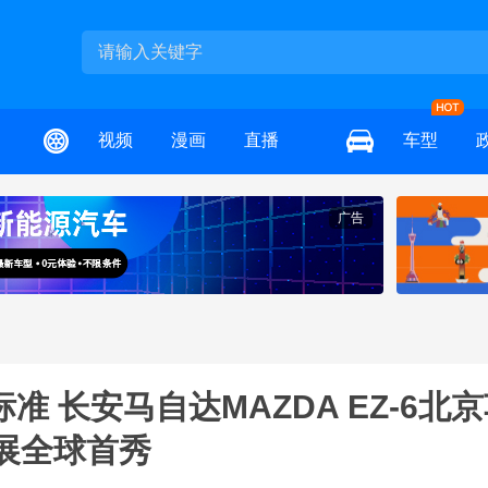
视频
漫画
直播
车型
广告
 长安马自达MAZDA EZ-6北京
展全球首秀