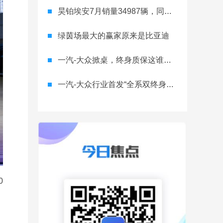
昊铂埃安7月销量34987辆，同比增长31.74%，全新Ray系列蓄势待发
绿茵场最大的赢家原来是比亚迪
一汽-大众掀桌，终身质保这谁顶得住？
一汽-大众行业首发“全系双终身质保” 重树汽车服务新标杆
0