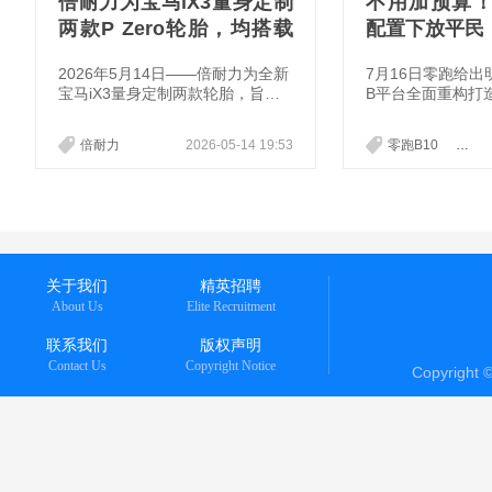
倍耐力为宝马iX3量身定制
不用加预算
两款P Zero轮胎，均搭载
配置下放平民
电动车轮胎技术ELECT™
2026年5月14日——倍耐力为全新
7月16日零跑给
宝马iX3量身定制两款轮胎，旨在
B平台全面重构打造
提升这款新车的不同特性。其中，
全新B10正式上市，
为其打造的P Zero轮胎侧重于精准
价，直接把二十万
倍耐力
2026-05-14 19:53
零跑B10
零跑B
操控，而P Zero E轮胎则凸显电动
级豪华配置，塞进
驱动系统的特性。两款产品来自以
间，彻底改写入门
高性能著称的P Zero轮胎家族，承
规则。
袭倍耐力一贯的创新基因。
关于我们
精英招聘
About Us
Elite Recruitment
联系我们
版权声明
Contact Us
Copyright Notice
Copyright