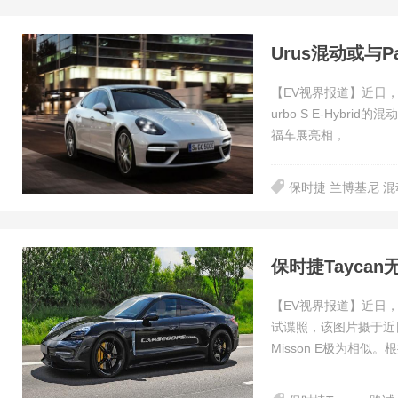
Urus混动或与P
【EV视界报道】近日，据
urbo S E-Hyb
福车展亮相，
保时捷 兰博基尼 混
保时捷Tayca
【EV视界报道】近日，
试谍照，该图片摄于近
Misson E极为相似。