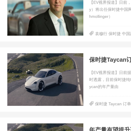
【EV视界报道】日前，保
y）将出任保时捷中国网
hmollinger）
袁穆行 保时捷 中
保时捷Tayca
【EV视界报道】日前据外
时透露，目前保时捷纯电
ycan的年产量由
保时捷 Taycan 订
年产量有望提升至