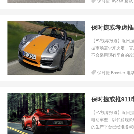
保时捷Taycan 路试
保时捷或考虑推出
【EV视界报道】近日
据市场需求来决定，官
不会采用现有平台的改
保时捷 Boxster 电
保时捷或推911电
【EV视界报道】近日据
电动车型，以代替现款9
的生产平台已经准备就