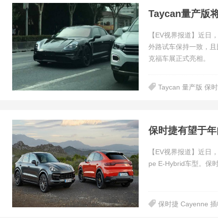
Taycan量产
【EV视界报道】近日，
外路试车保持一致，且比
克福车展正式亮相。
Taycan 量产版 保
保时捷有望于年内发
【EV视界报道】近日，有
pe E-Hybrid车型。
保时捷 Cayenne