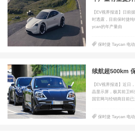
【EV视界报道】日前据外
时透露，目前保时捷纯电
ycan的年产量由
保时捷 Taycan 电
续航超500km 
【EV视界报道】近日，
晶显示屏，极其前卫科
国官网与经销商目前已
保时捷 Taycan 电