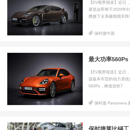
【EV视界报道】近日，
展览会即将于2020年
携旗下全系极致跑车阵
保时捷中国
最大功率560Ps 
【EV视界报道】近日，保
该版本车型的动力系统
560Ps，峰值扭矩7
保时捷 Panamera
保时捷莱比锡工