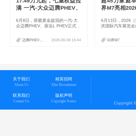
17.49万元起，七重权益拉
超45万家庭
满 一汽-大众迈腾PHEV、
界M7亮相20
探岳L PHEV开启预售
展
6月8日，搭载黄金超混的一汽-大
6月13日，202
众迈腾PHEV、探岳L PHEV正式开
庆国际汽车展览会
启预售，通过五大黄金标准，精准
展会以"智启新程·
切入用户想要的“省、长、顺、智
题，汇聚超百个品
迈腾PHEV
探岳L PHEV
2026-06-08 16:44
问界M7
能、安全”五大核心诉求，为混动
同台竞技，问界携
市场带来全新答案。
亮相主场。其中，"
旗舰"问界M7，
强驾控、全维安全
高人气车型之一，
打卡体验。
关于我们
精英招聘
About Us
Elite Recruitment
联系我们
版权声明
Contact Us
Copyright Notice
Copyright