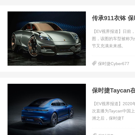
传承911衣钵 保
【EV视界报道】日前，E
图，该图的车型被称为保
节又充满未来感。
保时捷Cyber677
保时捷Tayca
【EV视界报道】202
次直播为Taycan中国
洲之后，保时捷T