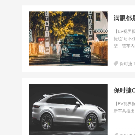
满眼都是
【EV视界
捷也“耐不
型，该车内
保时捷 T
保时捷Ca
【EV视界报
新车共推出