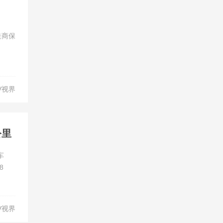
造商保
V视界
公里
车
8
V视界