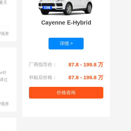
夏天
Cayenne E-Hybrid
V视界
详情 >
87.8 - 199.8 万
厂商指导价：
r针
87.8 - 199.8 万
补贴后价格：
翻译过
价格咨询
V视界
远低于最初宣布里程 保时捷Taycan Turbo仅获得201英里EPA续航