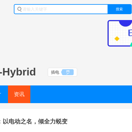
搜索
-Hybrid
插电
片
资讯
：以电动之名，倾全力蜕变