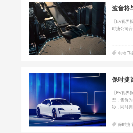
波音将
【EV视界
时捷公司合
电动 飞
保时捷首
【EV视界
型，售价为
秒，同时拥
保时捷 