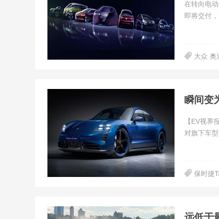
在转向电动
即将交付，
大众 奥
瞬间变为
【EV视界
对旗下车型Ta
保时捷Ta