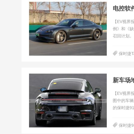
电控软件
【EV视界
例》和《缺
召回计划。
保时捷Ta
新车场
【EV视界
图中的车辆
的保时捷91
保时捷9