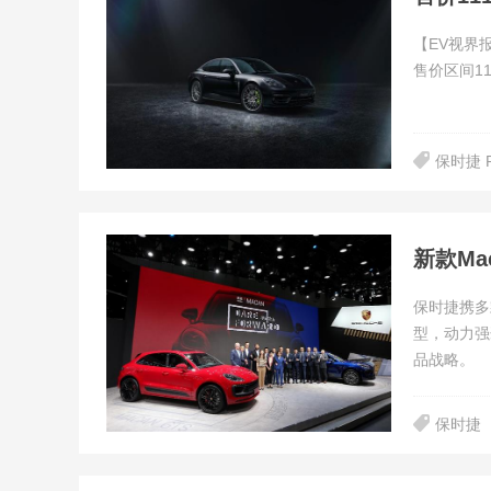
【EV视界
售价区间11
保时捷 P
保时捷携多
型，动力强
品战略。
保时捷