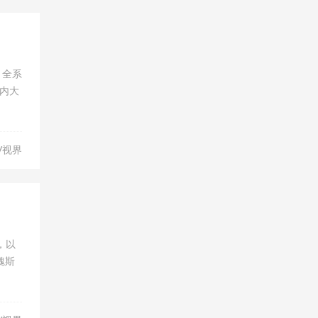
 全系
内大
V视界
，以
魏斯