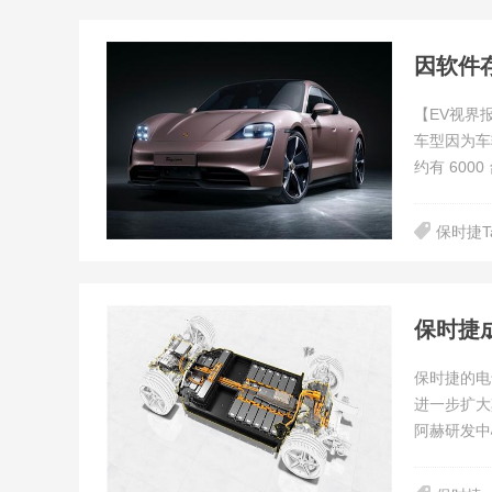
因软件存
【EV视界报
车型因为车
约有 600
保时捷Ta
保时捷
保时捷的电气
进一步扩大
阿赫研发中