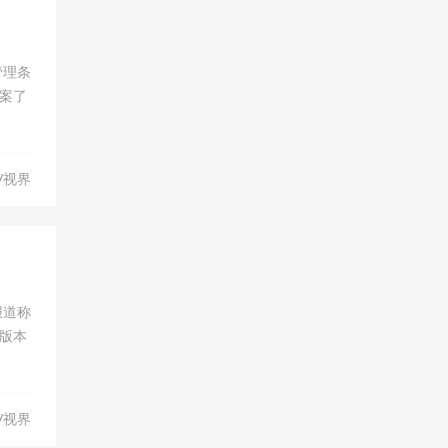
管理条
案了
V视界
报道称
版本
V视界