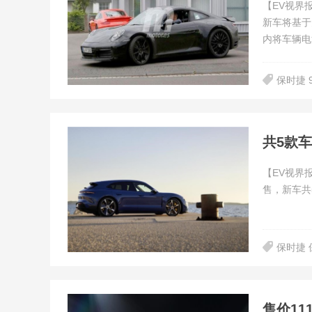
【EV视界
新车将基于
内将车辆电
保时捷 9
【EV视界报
售，新车共
保时捷 
售价111