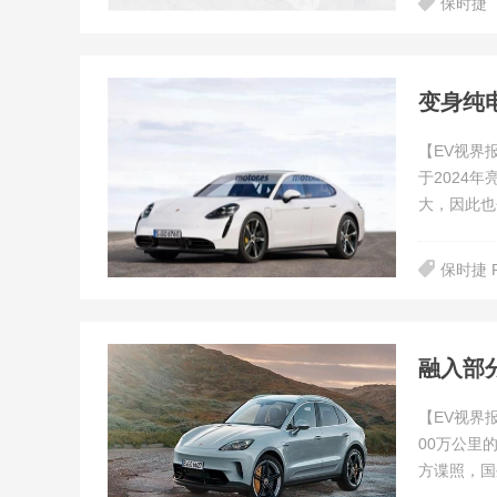
保时捷
变身纯电
【EV视界
于2024
大，因此也
保时捷 P
融入部分
【EV视界
00万公里
方谍照，国