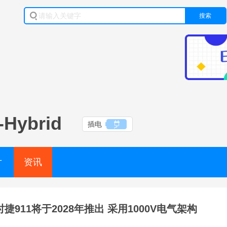
搜索
-Hybrid
插电
片
资讯
捷911将于2028年推出 采用1000V电气架构