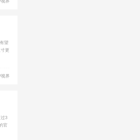
V视界
车有望
尺寸更
V视界
过3
的官